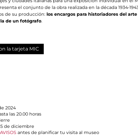
ajes y ciudades italianas para una exposición individual en e
resenta el conjunto de la obra realizada en la década 1934-194
tos de su producción:
los encargos para historiadores del arte 
 la de un fotógrafo
.
on la tarjeta MIC
de 2024
sta las 20.00 horas
ierre
 25 de diciembre
AVISOS
antes de planificar tu visita al museo