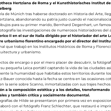
liotheca Hertziana de Roma y el Kunsthistorisches Institut de 
elberg
.
a de Múnich tras haberse doctorado en Historia del Arte, llegó
Hertziana, abandonando su patria justo cuando el nacionalsocia
ibujos para su primer marido, Bernhard Degenhart, un famoso 
tografía las investigaciones de numerosos historiadores del 
rico II en el sur de Italia dirigido por el historiador del art
re urbanismo florentino encargado por el director del Instit
ional que trabajó en los Institutos Históricos de Roma y Flore
quitectura y urbanismo.
tos de encargo o por el mero placer de descubrir, la fotógrafa 
su pequeña Leica portátil captando la vida de las ciudades as
mente la humanidad que habitaba estos territorios durante los
otz-Bauer conocida hasta la fecha se centra en las ocasiones co
 en la serie sobre Scanno, inmortalizadas con sus trajes hec
ión a la composición estética y a los detalles, transformando 
ales y también crítica y socialmente documental.
otografías de Hilde se presentaron por primera vez en exposici
colaboró con el fotógrafo Franz Schlechter, que restauró e i