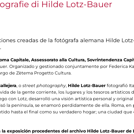
otografie di Hilde Lotz-Bauer
iones creadas de la fotógrafa alemana Hilde Lotz
.
oma Capitale, Assessorato alla Cultura, Sovrintendenza Capito
auer. Organizado y gestionado conjuntamente por Federica Kapp
cargo de Zètema Progetto Cultura.
allejera
, o
street photography
,
Hilde Lotz-Bauer
fotografió It
a de la gente corriente, los lugares y los tesoros artísticos de
o con Lotz, desarrolló una visión artística personal y origina
 pisó la península, se enamoró perdidamente de ella. Roma, en p
ntido hasta el final como su verdadero hogar; una ciudad que
a la exposición procedentes del archivo Hilde Lotz-Bauer de 