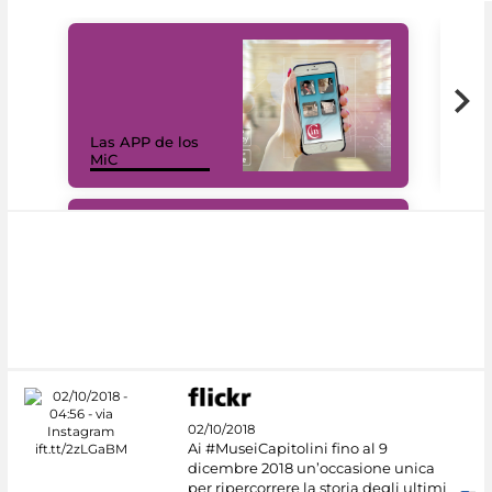
Las APP de los
I Mi
MiC
net
#DiscoverMiC
02/10/2018
Ai #MuseiCapitolini fino al 9
dicembre 2018 un’occasione unica
per ripercorrere la storia degli ultimi