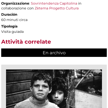
Organizzazione
:
Sovrintendenza Capitolina
in
collaborazione con
Zètema Progetto Cultura
Duración
60 minuti circa
Tipología
Visita guiada
Attività correlate
En archivo