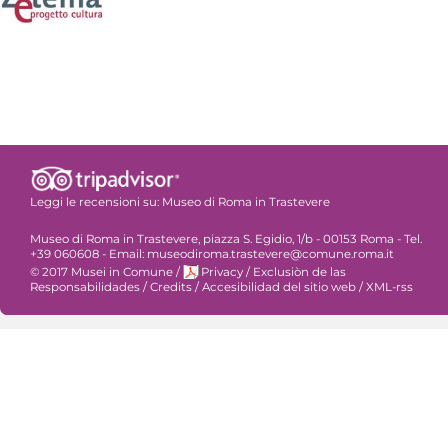
Leggi le recensioni su:
Museo di Roma in Trastevere
Museo di Roma in Trastevere, piazza S. Egidio, 1/b - 00153 Roma - Tel.
+39 060608 - Email: museodiroma.trastevere@comune.roma.it
© 2017 Musei in Comune
/
Privacy
/
Exclusiòn de las
Responsabilidades
/
Credits
/
Accesibilidad del sitio web
/
XML-rss