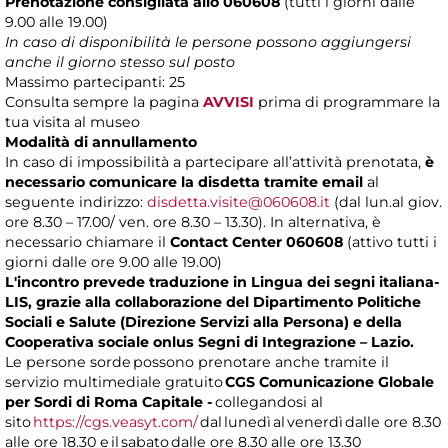
Prenotazione consigliata allo 060608
(tutti i giorni dalle
9.00 alle 19.00)
In caso di disponibilità le persone possono aggiungersi
anche il giorno stesso sul posto
Massimo partecipanti: 25
Consulta sempre la pagina
AVVISI
prima di programmare la
tua visita al museo
Modalità di annullamento
In caso di impossibilità a partecipare all’attività prenotata,
è
necessario comunicare la disdetta tramite email
al
seguente indirizzo:
disdetta.visite@060608.it
(dal lun.al giov.
ore 8.30 – 17.00/ ven. ore 8.30 – 13.30). In alternativa, è
necessario chiamare il
Contact Center 060608
(attivo tutti i
giorni dalle ore 9.00 alle 19.00)
L'incontro prevede traduzione in Lingua dei segni italiana-
LIS, grazie alla collaborazione del Dipartimento Politiche
Sociali e Salute (Direzione Servizi alla Persona) e della
Cooperativa sociale onlus Segni di Integrazione – Lazio.
Le persone sorde possono prenotare anche tramite il
servizio multimediale gratuito
CGS Comunicazione Globale
per Sordi di Roma Capitale -
collegandosi al
sito
https://cgs.veasyt.com/
dal lunedì al venerdì dalle ore 8.30
alle ore 18.30 e il sabato dalle ore 8.30 alle ore 13.30