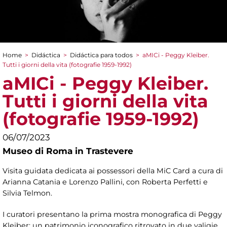
Home
>
Didáctica
>
Didáctica para todos
>
aMICi - Peggy Kleiber.
You are here
Tutti i giorni della vita (fotografie 1959-1992)
aMICi - Peggy Kleiber.
Tutti i giorni della vita
(fotografie 1959-1992)
06/07/2023
Museo di Roma in Trastevere
Visita guidata dedicata ai possessori della MiC Card a cura di
Arianna Catania e Lorenzo Pallini, con Roberta Perfetti e
Silvia Telmon.
I curatori presentano la prima mostra monografica di Peggy
Kleiber: un patrimonio iconografico ritrovato in due valigie