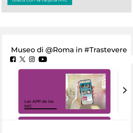
Museo di @Roma in #Trastevere
Las APP de los
I Mi
MiC
net