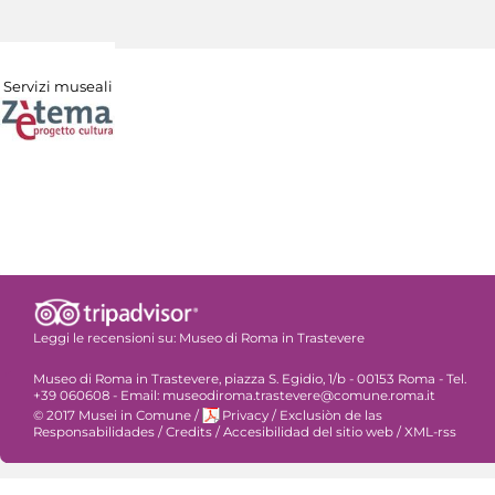
Servizi museali
Leggi le recensioni su:
Museo di Roma in Trastevere
Museo di Roma in Trastevere, piazza S. Egidio, 1/b - 00153 Roma - Tel.
+39 060608 - Email: museodiroma.trastevere@comune.roma.it
© 2017 Musei in Comune
/
Privacy
/
Exclusiòn de las
Responsabilidades
/
Credits
/
Accesibilidad del sitio web
/
XML-rss