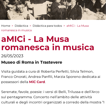
Home
>
Didáctica
>
Didáctica para todos
>
aMICi - La Musa
You are here
romanesca in musica
aMICi - La Musa
romanesca in musica
26/05/2023
Museo di Roma in Trastevere
Visita guidata a cura di Roberta Perfetti, Silvia Telmon,
Franco Onorati, Andrea Panfili, Marzia Sporeno dedicata ai
possessori della
MiC Card
.
Serenate, favole, poesie: i versi di Belli, Trilussa e dell’Arco
sul pentagramma. Concerto nell’ambito delle attività
culturali e degli incontri organizzati a corredo della mostra “I