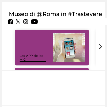
Museo di @Roma in #Trastevere
Las APP de los
I Mi
MiC
net
#DiscoverMiC