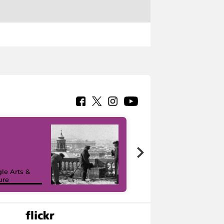
le Arts &
ure
I like MiC