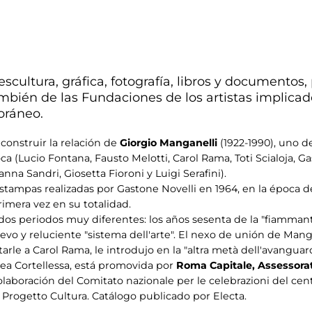
escultura, gráfica, fotografía, libros y documento
mbién de las Fundaciones de los artistas implicado
oráneo.
construir la relación de
Giorgio Manganelli
(1922-1990), uno d
ca (Lucio Fontana, Fausto Melotti, Carol Rama, Toti Scialoja, Gas
nna Sandri, Giosetta Fioroni y Luigi Serafini).
s estampas realizadas por Gastone Novelli en 1964, en la época 
rimera vez en su totalidad.
dos periodos muy diferentes: los años sesenta de la "fiamma
vo y reluciente "sistema dell'arte". El nexo de unión de Mang
arle a Carol Rama, le introdujo en la "altra metà dell'avanguard
ea Cortellessa, está promovida por
Roma Capitale, Assessorat
olaboración del Comitato nazionale per le celebrazioni del cent
Progetto Cultura. Catálogo publicado por Electa.