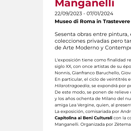
Manganelli
22/09/2023 - 07/01/2024
Museo di Roma in Trastevere
Sesenta obras entre pintura, 
colecciones privadas pero ta
de Arte Moderno y Contemp
L'exposición tiene como finalidad re
siglo XX, con once artistas de su épo
Nonnis, Gianfranco Baruchello, Giova
En particular, el ciclo de veintitré
Hilarotragoedia
, se expondrá por p
De este modo, se ponen de relieve 
y los años ochenta de Milano del nue
amiga Lea Vergine, quien, al present
La exposición, comisariada por Andr
Capitolina ai Beni Culturali
con la c
Manganelli. Organizada por Zètema 