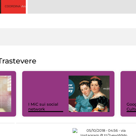
rastevere
I MiC sui social
Goog
network
Cult