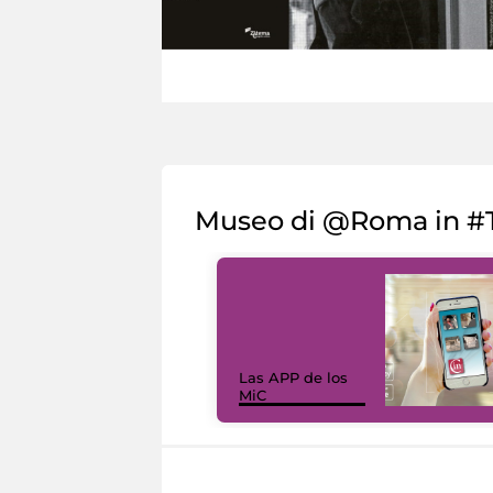
Museo di @Roma in #T
Las APP de los
MiC