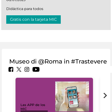
Didáctica para todos
Gratis con la tarjeta MIC
Museo di @Roma in #Trastevere
Las APP de los
I Mi
MiC
net