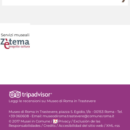
Servizi museali
Leggi le recensioni su:
Museo di Roma in Trastevere
Museo di Roma in Trastevere, piazza S. Egidio, 1/b - 00153 Roma - Tel.
+39 060608 - Email: museodiroma.trastevere@comune.roma.it
© 2017 Musei in Comune
/
Privacy
/
Exclusiòn de las
Responsabilidades
/
Credits
/
Accesibilidad del sitio web
/
XML-rss