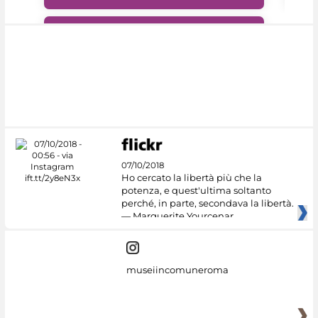
#DiscoverMiC
07/10/2018
Ho cercato la libertà più che la
potenza, e quest'ultima soltanto
perché, in parte, secondava la libertà.
— Marguerite Yourcenar
museiincomuneroma