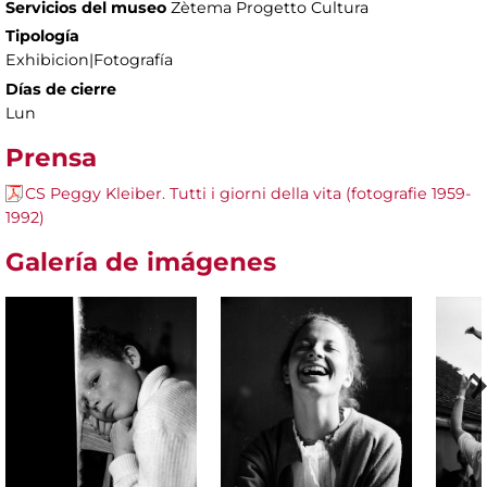
Servicios del museo
Zètema Progetto Cultura
Tipología
Exhibicion|Fotografía
Días de cierre
Lun
Prensa
CS Peggy Kleiber. Tutti i giorni della vita (fotografie 1959-
1992)
Galería de imágenes