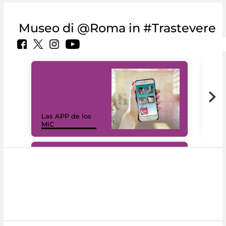
Museo di @Roma in #Trastevere
Las APP de los
I Mi
MiC
net
#DiscoverMiC