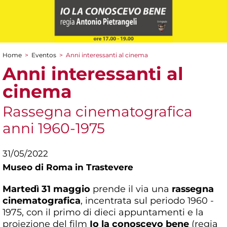
Home
>
Eventos
>
Anni interessanti al cinema
You are here
Anni interessanti al
cinema
Rassegna cinematografica
anni 1960-1975
31/05/2022
Museo di Roma in Trastevere
Martedì 31 maggio
prende il via una
rassegna
cinematografica
, incentrata sul periodo 1960 -
1975, con il primo di dieci appuntamenti e la
proiezione del film
Io la conoscevo bene
(regia