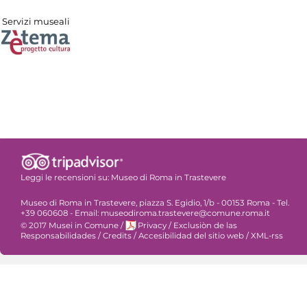
Servizi museali
Leggi le recensioni su:
Museo di Roma in Trastevere
Museo di Roma in Trastevere, piazza S. Egidio, 1/b - 00153 Roma - Tel.
+39 060608 - Email: museodiroma.trastevere@comune.roma.it
© 2017 Musei in Comune
/
Privacy
/
Exclusiòn de las
Responsabilidades
/
Credits
/
Accesibilidad del sitio web
/
XML-rss