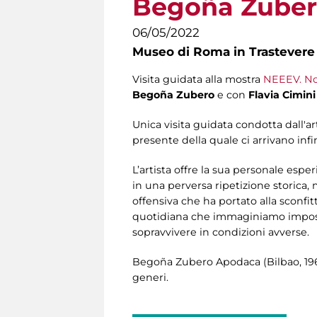
Begoña Zube
06/05/2022
Museo di Roma in Trastevere
Visita guidata alla mostra
NEEEV. Non
Begoña Zubero
e con
Flavia Cimini
Unica visita guidata condotta dall'ar
presente della quale ci arrivano infi
L’artista offre la sua personale esp
in una perversa ripetizione storica, 
offensiva che ha portato alla sconfit
quotidiana che immaginiamo impossibi
sopravvivere in condizioni avverse.
Begoña Zubero Apodaca (Bilbao, 1962
generi.