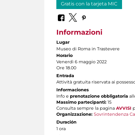
Gratis con la tarjeta MIC
Informazioni
Lugar
Museo di Roma in Trastevere
Horario
Venerdì 6 maggio 2022
Ore 18.00
Entrada
Attività gratuita riservata ai possess
Informaciones
Info e
prenotazione obbligatoria
al
Massimo partecipanti:
15
Consulta sempre la pagina
AVVISI
p
Organizzazione:
Sovrintendenza Ca
Duración
1 ora