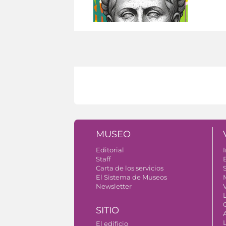
MUSEO
Editorial
I
Staff
Carta de los servicios
S
El Sistema de Museos
Newsletter
V
SITIO
El edificio