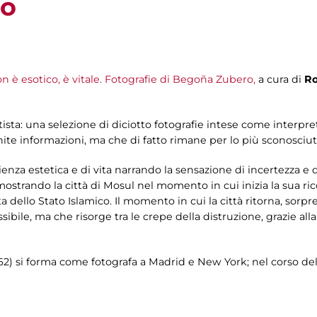
ro
 è esotico, è vitale. Fotografie di Begoña Zubero,
a cura di
Ro
tista: una selezione di diciotto fotografie intese come interpr
nite informazioni, ma che di fatto rimane per lo più sconosciut
erienza estetica e di vita narrando la sensazione di incertezza 
mostrando la città di Mosul nel momento in cui inizia la sua ric
ta dello Stato Islamico. Il momento in cui la città ritorna, sor
le, ma che risorge tra le crepe della distruzione, grazie all
) si forma come fotografa a Madrid e New York; nel corso della