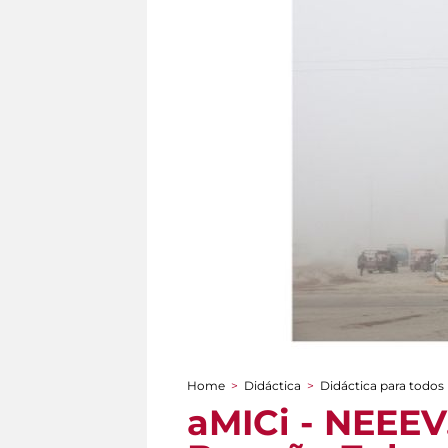
Home
>
Didáctica
>
Didáctica para todos
You are here
aMICi - NEEEV.