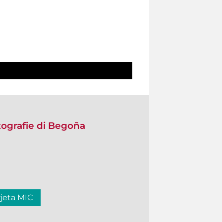
tografie di Begoña
rjeta MIC