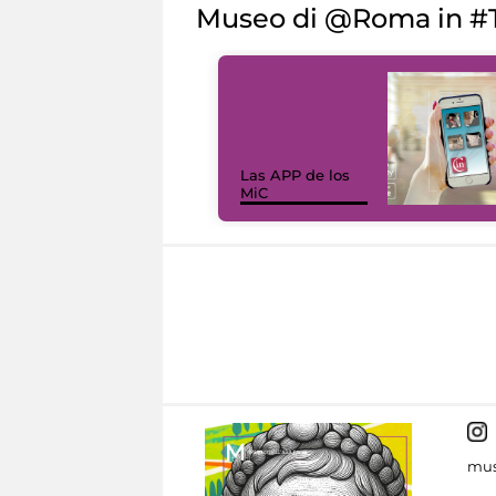
Museo di @Roma in #T
Las APP de los
MiC
mus