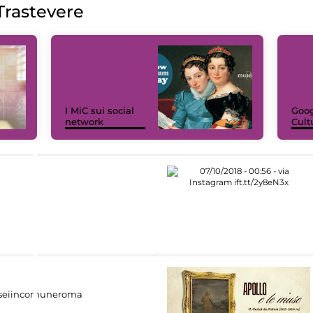
rastevere
I MiC sui social
Goog
network
Cult
eiincomuneroma