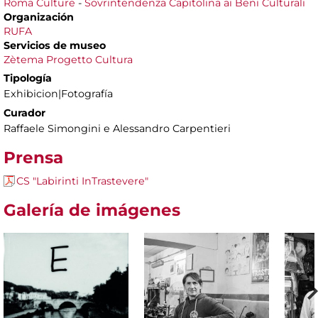
Roma Culture
-
Sovrintendenza Capitolina ai Beni Culturali
Organización
RUFA
Servicios de museo
Zètema Progetto Cultura
Tipología
Exhibicion|Fotografía
Curador
Raffaele Simongini e Alessandro Carpentieri
Prensa
CS "Labirinti InTrastevere"
Galería de imágenes