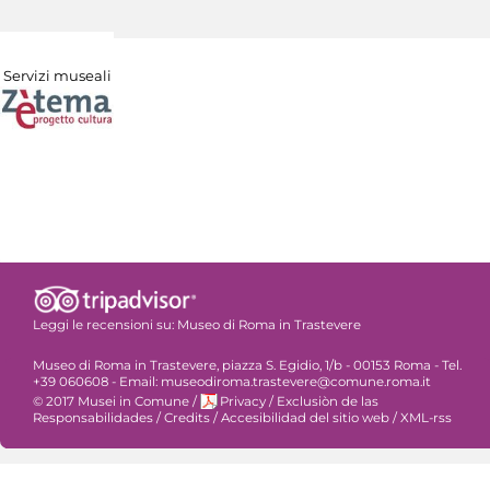
Servizi museali
Leggi le recensioni su:
Museo di Roma in Trastevere
Museo di Roma in Trastevere, piazza S. Egidio, 1/b - 00153 Roma - Tel.
+39 060608 - Email: museodiroma.trastevere@comune.roma.it
© 2017 Musei in Comune
/
Privacy
/
Exclusiòn de las
Responsabilidades
/
Credits
/
Accesibilidad del sitio web
/
XML-rss