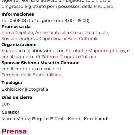
vigente. Non sarà attivato un biglietto solo Mostra.
L’ingresso è gratuito per i possessori della
MIC Card
.
Informaciones
Tel. 060608 (tutti i giorni ore 9.00 - 19.00)
Promossa da
Roma Capitale
,
Assessorato alla Crescita culturale,
Sovraintendenza Capitolina ai Beni Culturali
Organizzazione
Suazes
, in collaborazione con
Fotohof
e
Magnum photos
, e
con il supporto di
Zètema Progetto Cultura
Sponsor Sistema Musei in Comune
con il contributo tecnico di
Ferrovie dello Stato Italiane
Tipología
Exhibicion|Fotografía
Días de cierre
Lun
Curador
Marco Minuz, Brigitte Blüml – Kaindl, Kurt Kaindl
Prensa