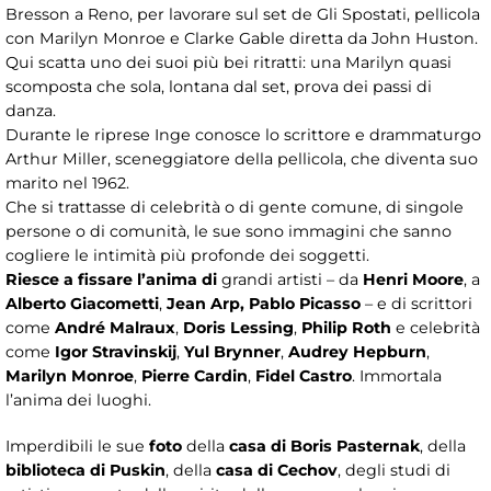
Bresson a Reno, per lavorare sul set de Gli Spostati, pellicola
con Marilyn Monroe e Clarke Gable diretta da John Huston.
Qui scatta uno dei suoi più bei ritratti: una Marilyn quasi
scomposta che sola, lontana dal set, prova dei passi di
danza.
Durante le riprese Inge conosce lo scrittore e drammaturgo
Arthur Miller, sceneggiatore della pellicola, che diventa suo
marito nel 1962.
Che si trattasse di celebrità o di gente comune, di singole
persone o di comunità, le sue sono immagini che sanno
cogliere le intimità più profonde dei soggetti.
Riesce a fissare l’anima di
grandi artisti – da
Henri Moore
, a
Alberto Giacometti
,
Jean Arp, Pablo Picasso
– e di scrittori
come
André Malraux
,
Doris Lessing
,
Philip Roth
e celebrità
come
Igor Stravinskij
,
Yul Brynner
,
Audrey Hepburn
,
Marilyn Monroe
,
Pierre Cardin
,
Fidel Castro
. Immortala
l’anima dei luoghi.
Imperdibili le sue
foto
della
casa di Boris Pasternak
, della
biblioteca di Puskin
, della
casa di Cechov
, degli studi di