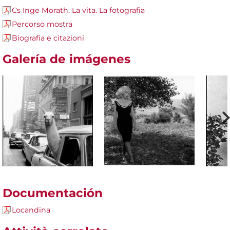
Cs Inge Morath. La vita. La fotografia
Percorso mostra
Biografia e citazioni
Galería de imágenes
Documentación
Locandina