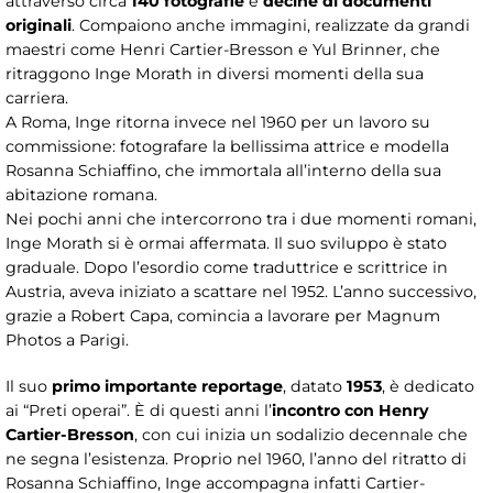
attraverso circa
140 fotografie
e
decine di documenti
originali
. Compaiono anche immagini, realizzate da grandi
maestri come Henri Cartier-Bresson e Yul Brinner, che
ritraggono Inge Morath in diversi momenti della sua
carriera.
A Roma, Inge ritorna invece nel 1960 per un lavoro su
commissione: fotografare la bellissima attrice e modella
Rosanna Schiaffino, che immortala all’interno della sua
abitazione romana.
Nei pochi anni che intercorrono tra i due momenti romani,
Inge Morath si è ormai affermata. Il suo sviluppo è stato
graduale. Dopo l’esordio come traduttrice e scrittrice in
Austria, aveva iniziato a scattare nel 1952. L’anno successivo,
grazie a Robert Capa, comincia a lavorare per Magnum
Photos a Parigi.
Il suo
primo importante reportage
, datato
1953
, è dedicato
ai “Preti operai”. È di questi anni l’
incontro con Henry
Cartier-Bresson
, con cui inizia un sodalizio decennale che
ne segna l’esistenza. Proprio nel 1960, l’anno del ritratto di
Rosanna Schiaffino, Inge accompagna infatti Cartier-