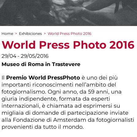
Home
>
Exhibiciones
>
World Press Photo 2016
You are here
World Press Photo 2016
29/04 - 29/05/2016
Museo di Roma in Trastevere
Il
Premio World Press
Photo
è uno dei più
importanti riconoscimenti nell’ambito del
fotogiornalismo. Ogni anno, da 59 anni, una
giuria indipendente, formata da esperti
internazionali, è chiamata ad esprimersi su
migliaia di domande di partecipazione inviate
alla Fondazione di Amsterdam da fotogiornalisti
provenienti da tutto il mondo.