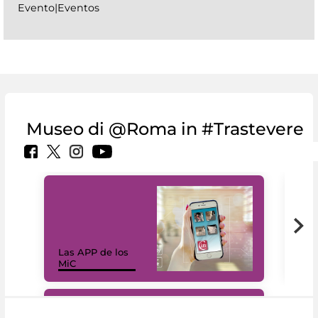
Evento|Eventos
Museo di @Roma in #Trastevere
Las APP de los
I Mi
MiC
net