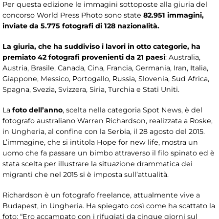
Per questa edizione le immagini sottoposte alla giuria del
concorso World Press Photo sono state
82.951 immagini,
inviate da 5.775 fotografi di 128 nazionalità.
La giuria, che ha suddiviso i lavori in otto categorie, ha
premiato 42 fotografi provenienti da 21 paesi
: Australia,
Austria, Brasile, Canada, Cina, Francia, Germania, Iran, Italia,
Giappone, Messico, Portogallo, Russia, Slovenia, Sud Africa,
Spagna, Svezia, Svizzera, Siria, Turchia e Stati Uniti.
La
foto dell’anno
, scelta nella categoria Spot News, è del
fotografo australiano Warren Richardson, realizzata a Roske,
in Ungheria, al confine con la Serbia, il 28 agosto del 2015.
L’immagine, che si intitola Hope for new life, mostra un
uomo che fa passare un bimbo attraverso il filo spinato ed è
stata scelta per illustrare la situazione drammatica dei
migranti che nel 2015 si è imposta sull’attualità.
Richardson è un fotografo freelance, attualmente vive a
Budapest, in Ungheria. Ha spiegato così come ha scattato la
foto: “Ero accampato con i rifugiati da cinque giorni sul