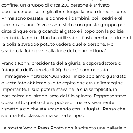
confine. Un gruppo di circa 200 persone è arrivato,
posizionandosi sotto gli alberi lungo la linea di recinzione.
Prima sono passate le donne e i bambini, poi i padri e gli
uomini anziani. Devo essere stato con questo gruppo per
circa cinque ore, giocando al gatto e il topo con la polizia
per tutta la notte. Non ho utilizzato il flash perchè altrimenti
la polizia avrebbe potuto vedere quelle persone. Ho
scattato la foto grazie alla luce del chiaro di luna".
Francis Kohn, presidente della giuria, e caporedattore di
fotografia dell’agenzia di Afp ha così commentato
l’immagine vincitrice: “Quandoall'inizio abbiamo guardato
questa foto abbiamo subito capito che era un’immagine
importante. Il suo potere stava nella sua semplicità, in
particolare nel simbolismo del filo spinato. Rappresentava
quasi tutto quello che si può esprimere visivamente
rispetto a ciò che sta accadendo con i rifugiati. Penso che
sia una foto classica, ma senza tempo”.
La mostra World Press Photo non è soltanto una galleria di