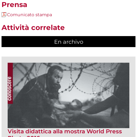
Prensa
Comunicato stampa
Attività correlate
En archivo
Visita didattica alla mostra World Press