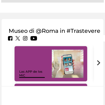
Museo di @Roma in #Trastevere
Las APP de los
I Mi
MiC
net