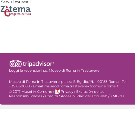
Servizi museali
Leggi le recensioni su:
Museo di Roma in Trastevere
Museo di Roma in Trastevere, piazza S. Egidio, 1/b - 00153 Roma - Tel.
+39 060608 - Email: museodiroma.trastevere@comune.roma.it
© 2017 Musei in Comune
/
Privacy
/
Exclusiòn de las
Responsabilidades
/
Credits
/
Accesibilidad del sitio web
/
XML-rss