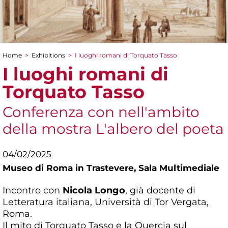
Home
>
Exhibitions
>
I luoghi romani di Torquato Tasso
You are here
I luoghi romani di
Torquato Tasso
Conferenza con nell'ambito
della mostra L'albero del poeta
04/02/2025
Museo di Roma in Trastevere,
Sala Multimediale
Incontro con
Nicola Longo
, già docente di
Letteratura italiana, Università di Tor Vergata,
Roma.
Il mito di Torquato Tasso e la Quercia sul