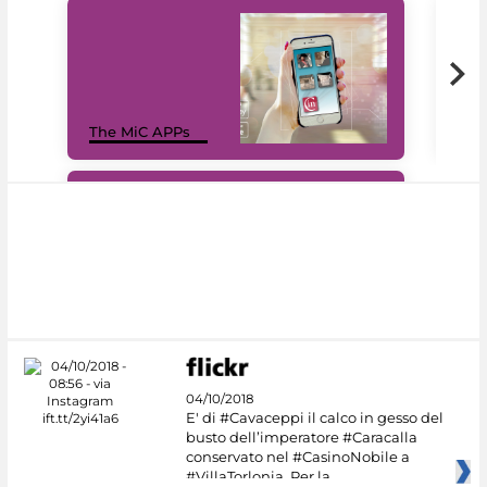
MiC
The MiC APPs
net
#DiscoverMiC
04/10/2018
E' di #Cavaceppi il calco in gesso del
busto dell’imperatore #Caracalla
conservato nel #CasinoNobile a
#VillaTorlonia. Per la