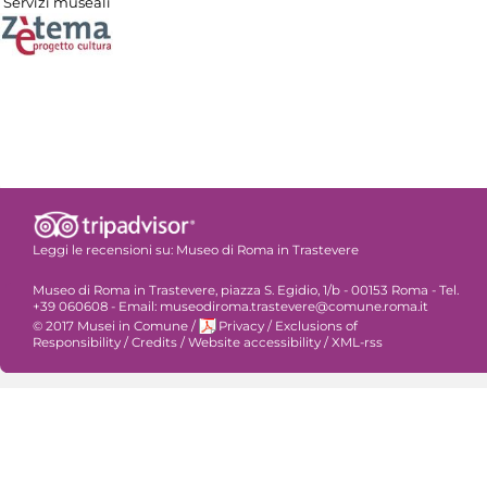
Servizi museali
Leggi le recensioni su:
Museo di Roma in Trastevere
Museo di Roma in Trastevere, piazza S. Egidio, 1/b - 00153 Roma - Tel.
+39 060608 - Email: museodiroma.trastevere@comune.roma.it
© 2017 Musei in Comune
/
Privacy
/
Exclusions of
Responsibility
/
Credits
/
Website accessibility
/
XML-rss