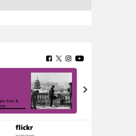
le Arts &
ure
I like MiC