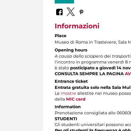
Informazioni
Place
Museo di Roma in Trastevere
, Sala 
Opening hours
A causa dello sciopero dei trasport
l'incontro in programma venerdì 8 
è stato
posticipato a giovedì 14 nov
CONSULTA SEMPRE LA PAGINA
AV
Entrance ticket
Entrata gratuita solo nella Sala Mu
Le
mostre
allestite nel museo posso
della
MIC card
Information
Prenotazione consigliata allo 060608 (
STUDENTI
Gli studenti universitari possono acc
Per gli studenti la frequenza è obb