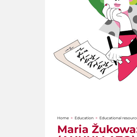
Home
>
Education
>
Educational resource
You are here
Maria Žukowa: