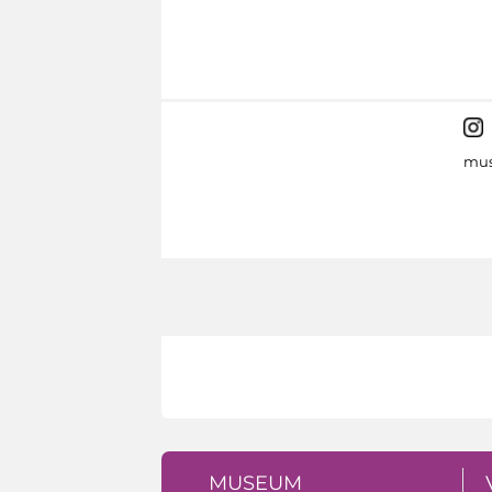
mus
MUSEUM