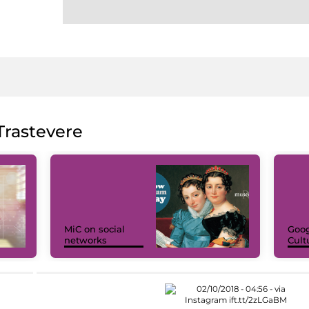
rastevere
MiC on social
Goog
networks
Cult