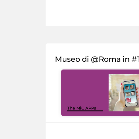
Museo di @Roma in #T
The MiC APPs