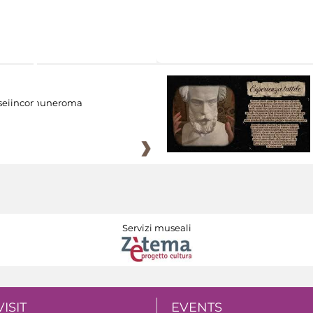
eiincomuneroma
Servizi museali
VISIT
EVENTS