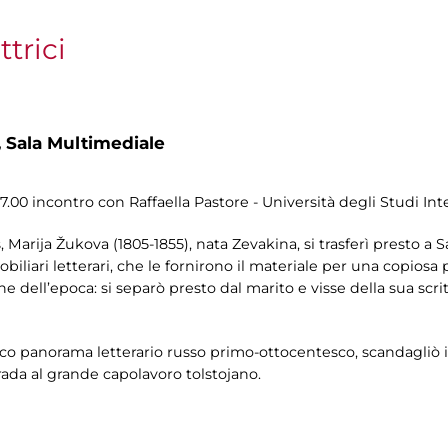
ttrici
,
Sala Multimediale
17.00 incontro con Raffaella Pastore - Università degli Studi I
, Marija Žukova (1805-1855), nata Zevakina, si trasferì presto a
obiliari letterari, che le fornirono il materiale per una copiosa
e dell’epoca: si separò presto dal marito e visse della sua scri
cco panorama letterario russo primo-ottocentesco, scandagliò 
ada al grande capolavoro tolstojano.