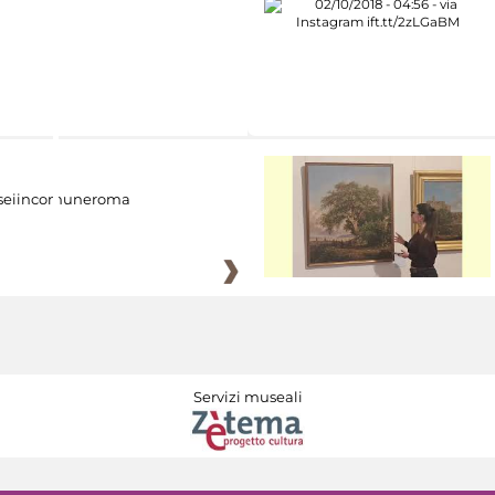
eiincomuneroma
Servizi museali