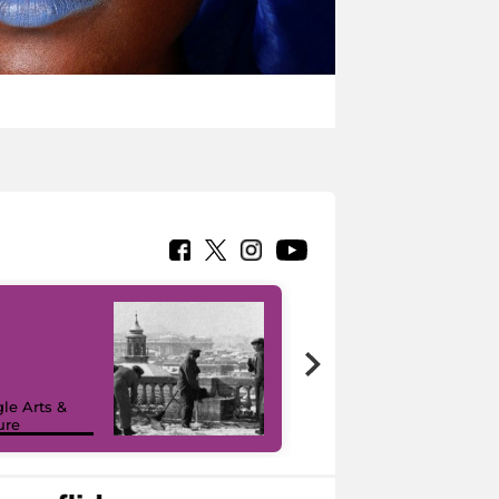
le Arts &
ure
I like MiC