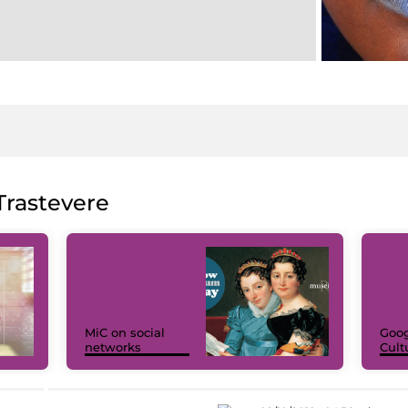
rastevere
MiC on social
Goog
networks
Cult