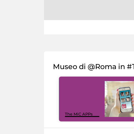
Museo di @Roma in #T
The MiC APPs