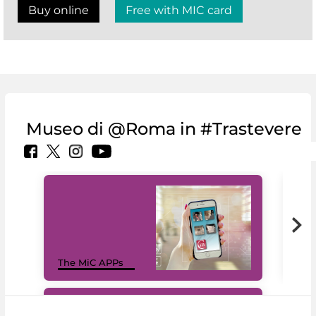
Buy online
Free with MIC card
Museo di @Roma in #Trastevere
MiC
The MiC APPs
net