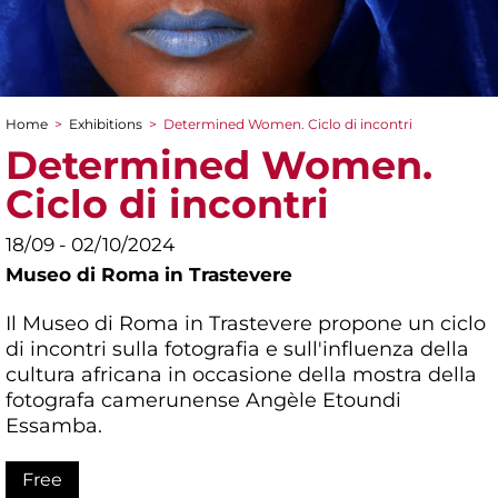
Home
>
Exhibitions
>
Determined Women. Ciclo di incontri
You are here
Determined Women.
Ciclo di incontri
18/09 - 02/10/2024
Museo di Roma in Trastevere
Il Museo di Roma in Trastevere propone un ciclo
di incontri sulla fotografia e sull'influenza della
cultura africana in occasione della mostra della
fotografa camerunense Angèle Etoundi
Essamba.
Free