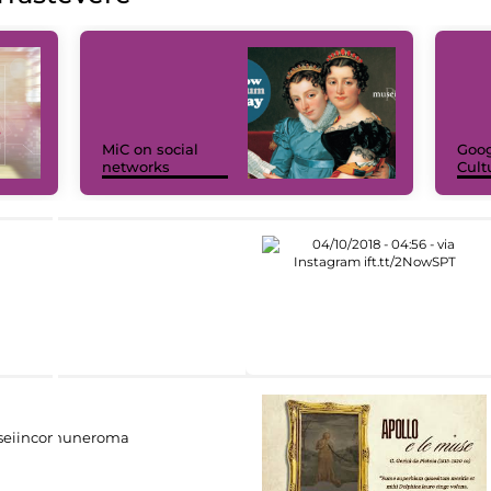
MiC on social
Goog
networks
Cult
eiincomuneroma