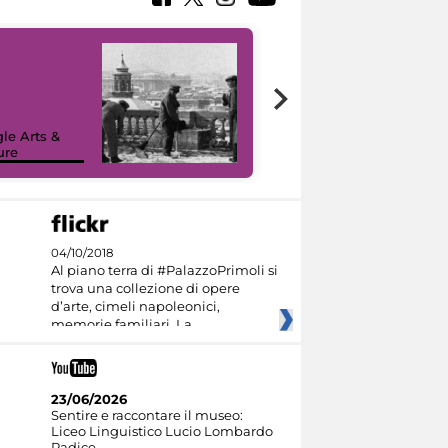
le Arts &
ure
I like MiC
04/10/2018
Al piano terra di #PalazzoPrimoli si
trova una collezione di opere
d’arte, cimeli napoleonici,
memorie familiari. La
23/06/2026
Sentire e raccontare il museo:
Liceo Linguistico Lucio Lombardo
Radice