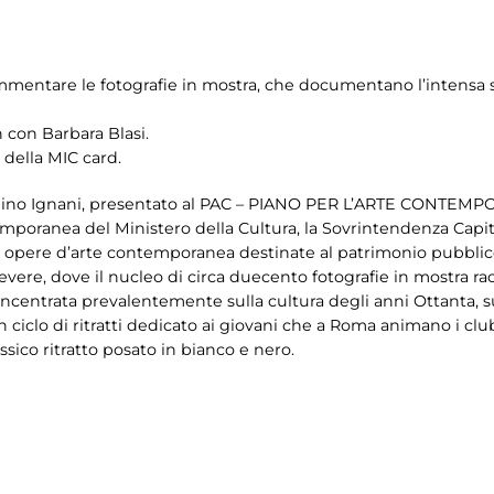
ommentare le fotografie in mostra, che documentano l’intensa
n con Barbara Blasi.
 della MIC card.
 Dino Ignani, presentato al PAC – PIANO PER L’ARTE CONTEMP
mporanea del Ministero della Cultura, la Sovrintendenza Capit
i opere d’arte contemporanea destinate al patrimonio pubblico i
vere, dove il nucleo di circa duecento fotografie
in mostra ra
 concentrata prevalentemente sulla cultura degli anni Ottanta, 
 ciclo di ritratti dedicato ai giovani che a Roma animano i clu
ico ritratto posato in bianco e nero.