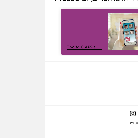
The MiC APPs
mus