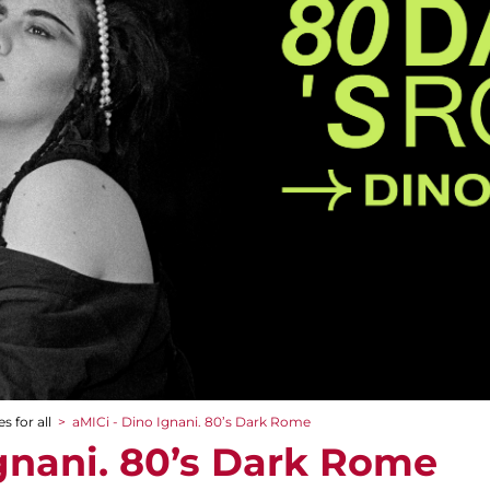
s for all
>
aMICi - Dino Ignani. 80’s Dark Rome
Ignani. 80’s Dark Rome