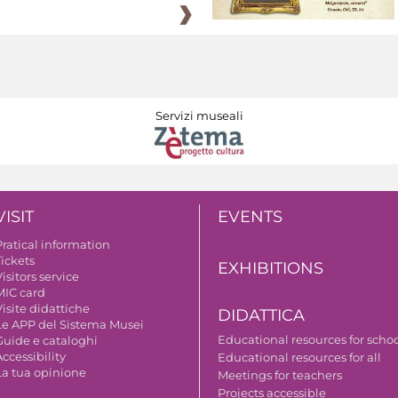
Servizi museali
VISIT
EVENTS
Pratical information
Tickets
EXHIBITIONS
isitors service
MIC card
isite didattiche
DIDATTICA
Le APP del Sistema Musei
Educational resources for scho
Guide e cataloghi
ccessibility
Educational resources for all
La tua opinione
Meetings for teachers
Projects accessible