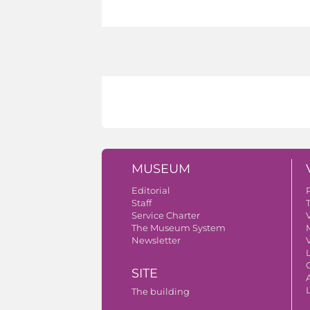
MUSEUM
Editorial
Staff
Service Charter
V
The Museum System
Newsletter
V
SITE
A
The building