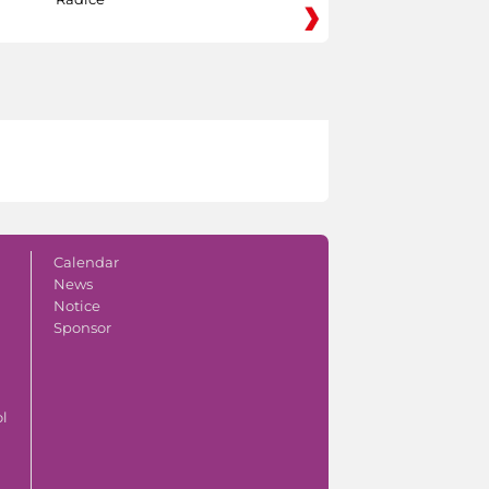
Calendar
News
Notice
Sponsor
ol