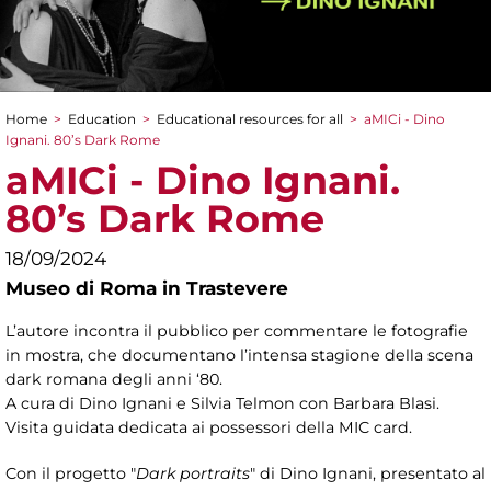
Home
>
Education
>
Educational resources for all
>
aMICi - Dino
You are here
Ignani. 80’s Dark Rome
aMICi - Dino Ignani.
80’s Dark Rome
18/09/2024
Museo di Roma in Trastevere
L’autore incontra il pubblico per commentare le fotografie
in mostra, che documentano l’intensa stagione della scena
dark romana degli anni ‘80.
A cura di Dino Ignani e
Silvia Telmon con Barbara Blasi.
Visita guidata dedicata ai possessori della MIC card.
Con il progetto "
Dark portraits
" di Dino Ignani, presentato al