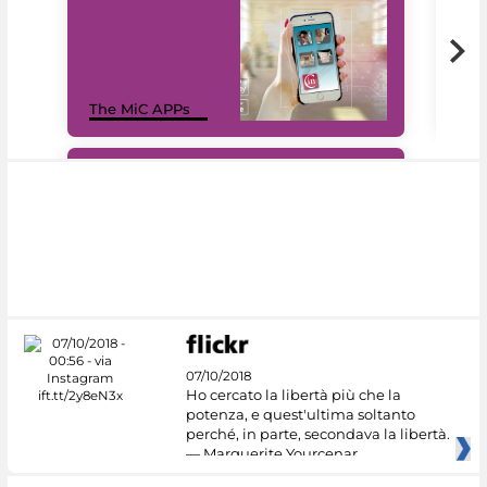
MiC
The MiC APPs
net
#DiscoverMiC
07/10/2018
Ho cercato la libertà più che la
potenza, e quest'ultima soltanto
perché, in parte, secondava la libertà.
— Marguerite Yourcenar