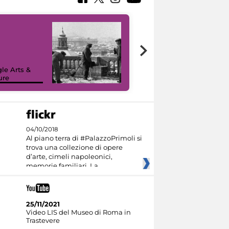
le Arts &
ure
I like MiC
04/10/2018
Al piano terra di #PalazzoPrimoli si
trova una collezione di opere
d’arte, cimeli napoleonici,
memorie familiari. La
25/11/2021
Video LIS del Museo di Roma in
Trastevere