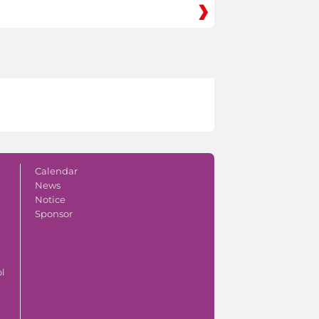
Calendar
News
Notice
Sponsor
ol