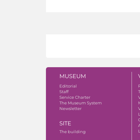
MUSEUM
Editorial
Staff
Service Charter
V
The Museum System
Newsletter
V
SITE
A
The building