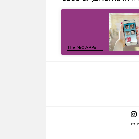
The MiC APPs
mus