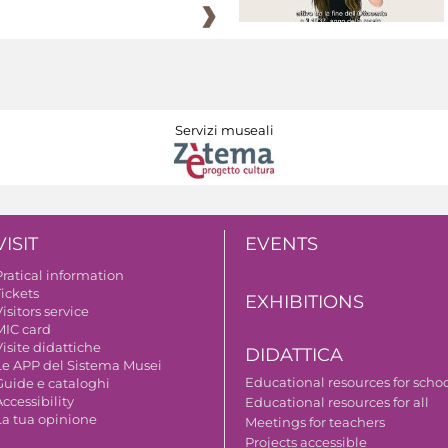
Servizi museali
VISIT
EVENTS
Pratical information
Tickets
EXHIBITIONS
isitors service
MIC card
isite didattiche
DIDATTICA
Le APP del Sistema Musei
Educational resources for scho
Guide e cataloghi
ccessibility
Educational resources for all
La tua opinione
Meetings for teachers
Projects accessible