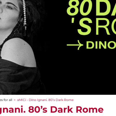
s for all
>
aMICi - Dino Ignani. 80’s Dark Rome
Ignani. 80’s Dark Rome