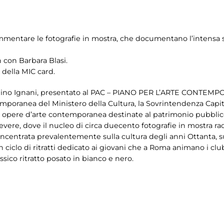
ommentare le fotografie in mostra, che documentano l’intensa
n con Barbara Blasi.
 della MIC card.
 Dino Ignani, presentato al PAC – PIANO PER L’ARTE CONTEMP
mporanea del Ministero della Cultura, la Sovrintendenza Capit
i opere d’arte contemporanea destinate al patrimonio pubblico i
vere, dove il nucleo di circa duecento fotografie
in mostra ra
 concentrata prevalentemente sulla cultura degli anni Ottanta, 
 ciclo di ritratti dedicato ai giovani che a Roma animano i clu
ico ritratto posato in bianco e nero.