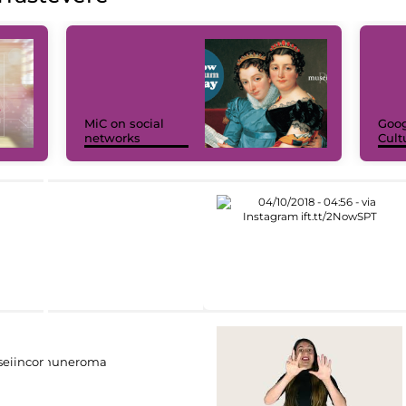
MiC on social
Goog
networks
Cult
eiincomuneroma