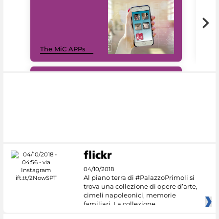
MiC
The MiC APPs
net
#DiscoverMiC
04/10/2018
Al piano terra di #PalazzoPrimoli si
trova una collezione di opere d’arte,
cimeli napoleonici, memorie
familiari. La collezione