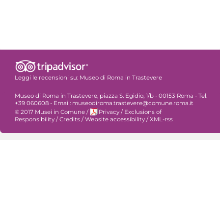
Leggi le recensioni su:
Museo di Roma in Trastevere
Museo di Roma in Trastevere, piazza S. Egidio, 1/b - 00153 Roma - Tel.
+39 060608 - Email: museodiroma.trastevere@comune.roma.it
© 2017 Musei in Comune
/
Privacy
/
Exclusions of
Responsibility
/
Credits
/
Website accessibility
/
XML-rss