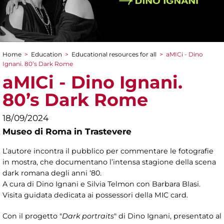
Home
>
Education
>
Educational resources for all
>
aMICi - Dino
You are here
Ignani. 80’s Dark Rome
aMICi - Dino Ignani.
80’s Dark Rome
18/09/2024
Museo di Roma in Trastevere
L’autore incontra il pubblico per commentare le fotografie
in mostra, che documentano l’intensa stagione della scena
dark romana degli anni ‘80.
A cura di Dino Ignani e
Silvia Telmon con Barbara Blasi.
Visita guidata dedicata ai possessori della MIC card.
Con il progetto "
Dark portraits
" di Dino Ignani, presentato al