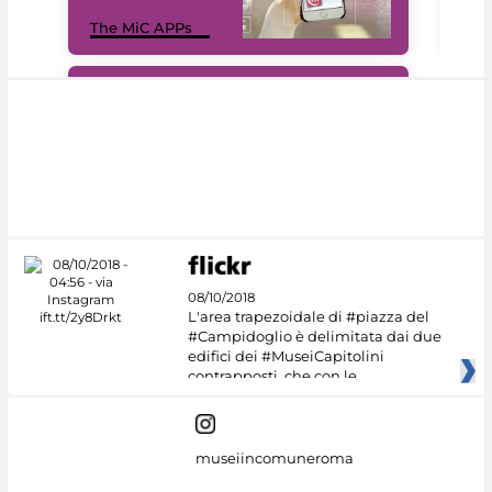
MiC
The MiC APPs
net
#DiscoverMiC
08/10/2018
L'area trapezoidale di #piazza del
#Campidoglio è delimitata dai due
edifici dei #MuseiCapitolini
contrapposti, che con le
museiincomuneroma