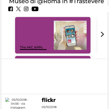
Museo di @Roma in #Trastevere
MiC
The MiC APPs
net
#DiscoverMiC
05/10/2018