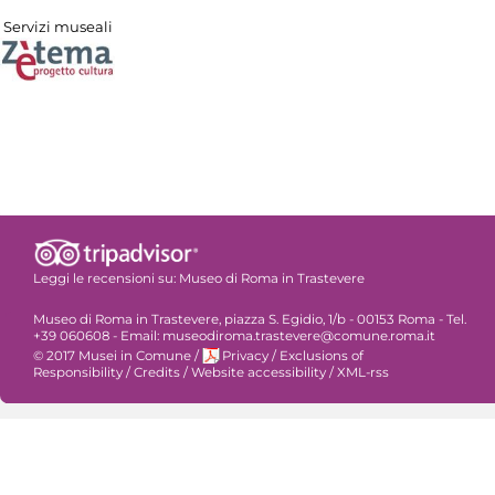
Servizi museali
Leggi le recensioni su:
Museo di Roma in Trastevere
Museo di Roma in Trastevere, piazza S. Egidio, 1/b - 00153 Roma - Tel.
+39 060608 - Email: museodiroma.trastevere@comune.roma.it
© 2017 Musei in Comune
/
Privacy
/
Exclusions of
Responsibility
/
Credits
/
Website accessibility
/
XML-rss