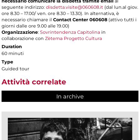
necessario comunicare la disdetta tramite email
al
seguente indirizzo:
disdetta.visite@060608.it
(dal lun.al giov.
ore 8.30 – 17.00/ ven. ore 8.30 – 13.30). In alternativa, è
necessario chiamare il
Contact Center 060608
(attivo tutti i
giorni dalle ore 9.00 alle 19.00)
Organizzazione
:
Sovrintendenza Capitolina
in
collaborazione con
Zètema Progetto Cultura
Duration
60 minuti
Type
Guided tour
Attività correlate
In archive