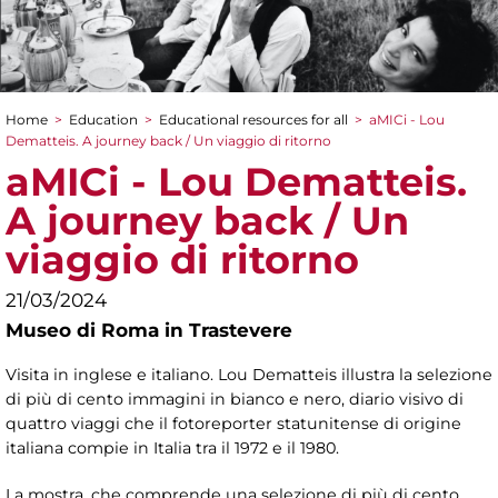
Home
>
Education
>
Educational resources for all
>
aMICi - Lou
You are here
Dematteis. A journey back / Un viaggio di ritorno
aMICi - Lou Dematteis.
A journey back / Un
viaggio di ritorno
21/03/2024
Museo di Roma in Trastevere
Visita in inglese e italiano.
Lou Dematteis illustra la selezione
di più di cento immagini in bianco e nero, diario visivo di
quattro viaggi che il fotoreporter statunitense di origine
italiana compie in Italia tra il 1972 e il 1980.
La mostra, che comprende una selezione di più di cento