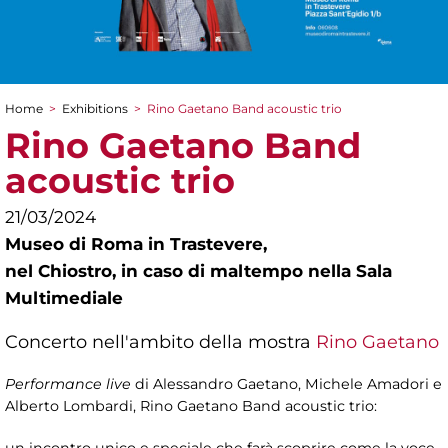
Home
>
Exhibitions
>
Rino Gaetano Band acoustic trio
You are here
Rino Gaetano Band
acoustic trio
21/03/2024
Museo di Roma in Trastevere,
nel Chiostro, in caso di maltempo nella Sala
Multimediale
Concerto nell'ambito della mostra
Rino Gaetano
Performance live
di Alessandro Gaetano, Michele Amadori e
Alberto Lombardi, Rino Gaetano Band acoustic trio:
un incontro unico e speciale che farà scoprire come la voce