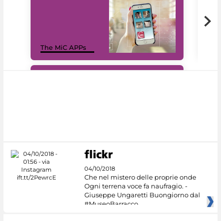
MiC
The MiC APPs
net
#DiscoverMiC
04/10/2018
Che nel mistero delle proprie onde
Ogni terrena voce fa naufragio. -
Giuseppe Ungaretti Buongiorno dal
#MuseoBarracco