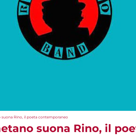
 suona Rino, il poeta contemporaneo
etano suona Rino, il poe