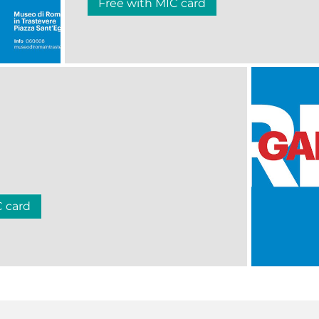
Free with MIC card
C card