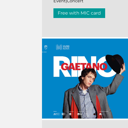
Event|Concert
Free with MIC card