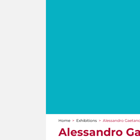
Home
>
Exhibitions
>
Alessandro Gaetano
You are here
Alessandro Ga