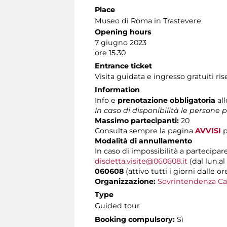
Place
Museo di Roma in Trastevere
Opening hours
7 giugno 2023
ore 15.30
Entrance ticket
Visita guidata e ingresso gratuiti ri
Information
Info e
prenotazione obbligatoria
al
In caso di disponibilità le persone
Massimo partecipanti:
20
Consulta sempre la pagina
AVVISI
p
Modalità di annullamento
In caso di impossibilità a partecipare
disdetta.visite@060608.it
(dal lun.al
060608
(attivo tutti i giorni dalle or
Organizzazione:
Sovrintendenza Ca
Type
Guided tour
Booking compulsory:
Sì