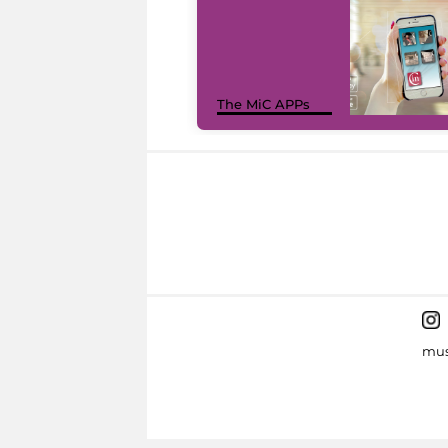
The MiC APPs
mus