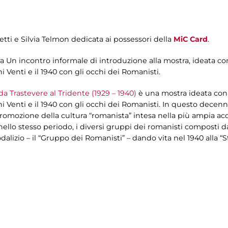
etti e Silvia Telmon dedicata ai possessori della
MiC Card
.
ra Un incontro informale di introduzione alla mostra, ideata con 
i Venti e il 1940 con gli occhi dei Romanisti.
 da Trastevere al Tridente (1929 – 1940)
è una mostra ideata con l
ni Venti e il 1940 con gli occhi dei Romanisti. In questo decen
promozione della cultura “romanista” intesa nella più ampia ac
e, nello stesso periodo, i diversi gruppi dei romanisti composti d
dalizio – il “Gruppo dei Romanisti” – dando vita nel 1940 alla “