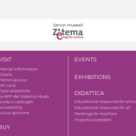
Servizi museali
VISIT
EVENTS
Pratical information
Tickets
EXHIBITIONS
isitors service
MIC card
isite didattiche
DIDATTICA
Le APP del Sistema Musei
Educational resources for scho
Guide e cataloghi
ccessibility
Educational resources for all
La tua opinione
Meetings for teachers
Projects accessible
BUY