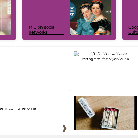
MiC on social
Goog
networks
Cult
eiincomuneroma