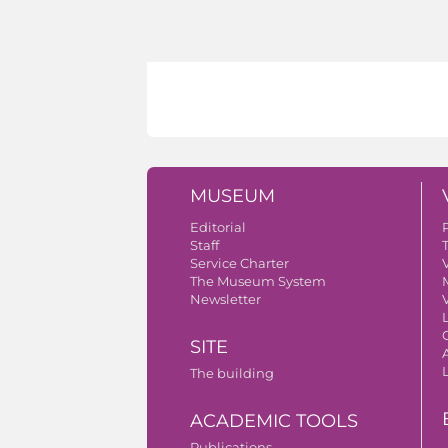
MUSEUM
Editorial
Staff
Service Charter
V
The Museum System
Newsletter
V
SITE
A
The building
ACADEMIC TOOLS
Publications