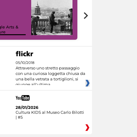
le Arts &
ure
I like MiC
05/10/2018
Attraverso uno stretto passaggio
con una curiosa loggetta chiusa da
una bella vetrata a tortiglioni, si
giunge all'ultima
28/01/2026
Cultura KIDS al Museo Carlo Bilotti
| #5