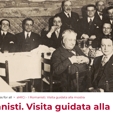
s for all
>
aMICi - I Romanisti. Visita guidata alla mostra
nisti. Visita guidata all