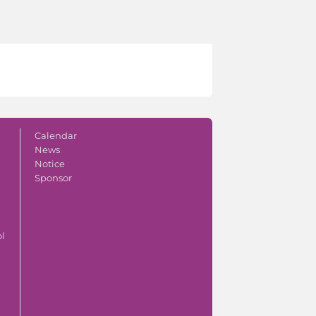
Calendar
News
Notice
Sponsor
ol