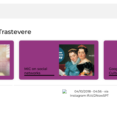
rastevere
MiC on social
Goog
networks
Cult