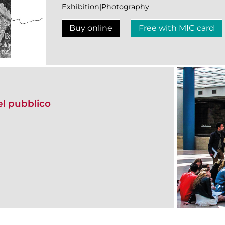
Exhibition|Photography
Buy online
Free with MIC card
del pubblico