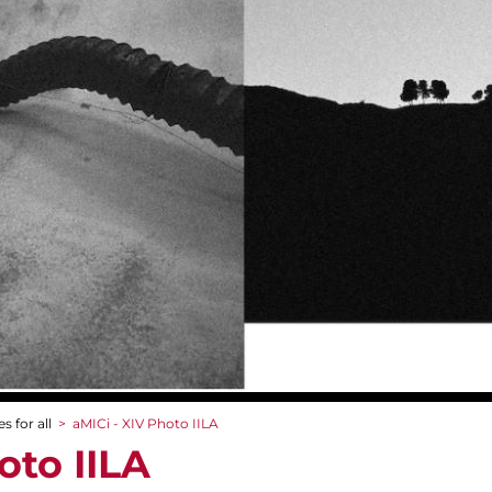
s for all
>
aMICi - XIV Photo IILA
oto IILA