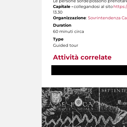
Le persone sorde possono prenotare 
Capitale -
collegandosi al sito
https:
13.30
Organizzazione
:
Sovrintendenza Ca
Duration
60 minuti circa
Type
Guided tour
Attività correlate