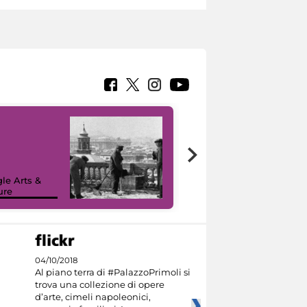
le Arts &
ure
I like MiC
04/10/2018
Al piano terra di #PalazzoPrimoli si
trova una collezione di opere
d’arte, cimeli napoleonici,