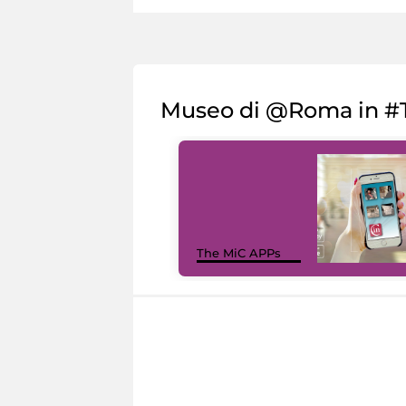
Museo di @Roma in #T
The MiC APPs