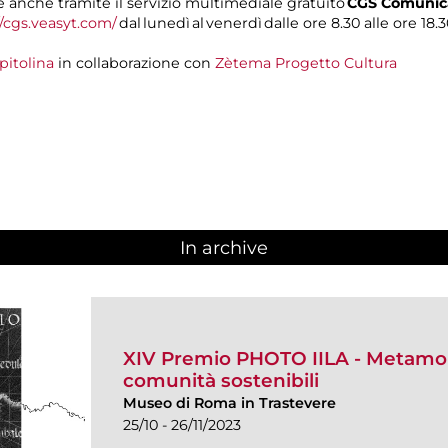
anche tramite il servizio multimediale gratuito
CGS Comunica
//cgs.veasyt.com/
dal lunedì al venerdì dalle ore 8.30 alle ore 18.3
pitolina
in collaborazione con
Zètema Progetto Cultura
In archive
XIV Premio PHOTO IILA - Metamorf
comunità sostenibili
Museo di Roma in Trastevere
25/10 - 26/11/2023