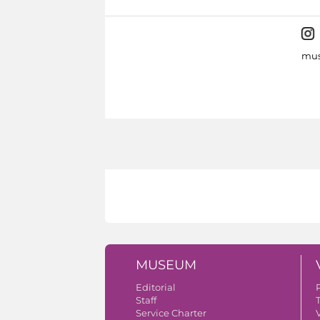
mus
MUSEUM
Editorial
Staff
Service Charter
V