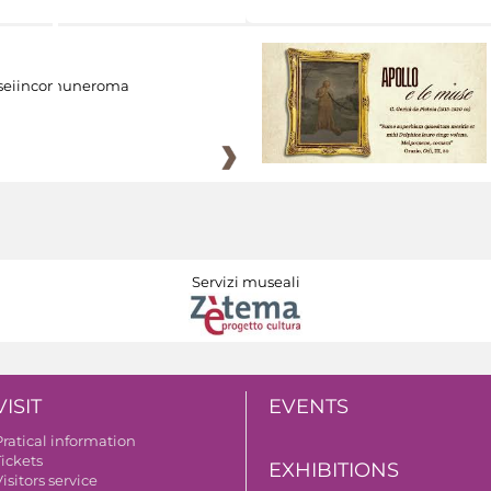
eiincomuneroma
Servizi museali
VISIT
EVENTS
Pratical information
Tickets
EXHIBITIONS
isitors service