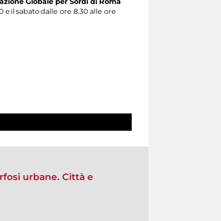
zione Globale per Sordi di Roma
0 e il sabato dalle ore 8.30 alle ore
osi urbane. Città e