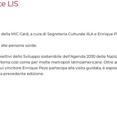
te LIS
 della MiC Card, a cura di Segreteria Culturale IILA e Enrique P
 alle persone sorde.
iettivi dello Sviluppo sostenibile dell’Agenda 2030 delle Nazio
er Roma così come per molte metropoli latinoamericane. Oltre ai 
i vincitore Enrique Pezo partecipa alla visita guidata, è espost
lla precedente edizione.