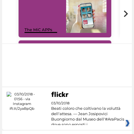
MiC
The MiC APPs
net
#DiscoverMiC
03/10/2018
Beati coloro che coltivano la voluttà
dell'attesa. — Jean Josipovici
Buongiorno dal Museo dell'#AraPacis
dove sono esposti i