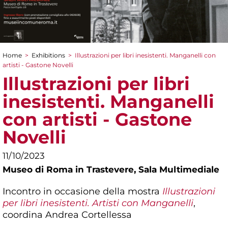
Home
>
Exhibitions
>
Illustrazioni per libri inesistenti. Manganelli con
You are here
artisti - Gastone Novelli
Illustrazioni per libri
inesistenti. Manganelli
con artisti - Gastone
Novelli
11/10/2023
Museo di Roma in Trastevere,
Sala Multimediale
Incontro in occasione della mostra
Illustrazioni
per libri inesistenti. Artisti con Manganelli
,
coordina Andrea Cortellessa