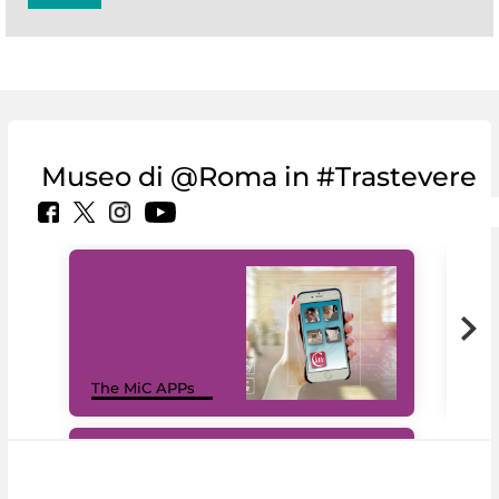
Museo di @Roma in #Trastevere
MiC
The MiC APPs
net