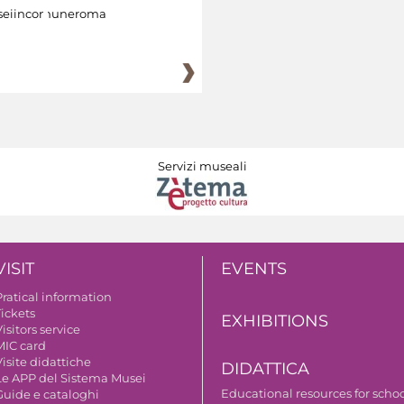
eiincomuneroma
Servizi museali
VISIT
EVENTS
Pratical information
Tickets
EXHIBITIONS
isitors service
MIC card
isite didattiche
DIDATTICA
Le APP del Sistema Musei
Educational resources for scho
Guide e cataloghi