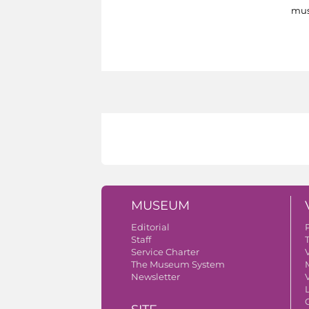
mus
MUSEUM
Editorial
Staff
Service Charter
V
The Museum System
Newsletter
V