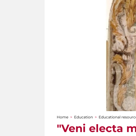
Home
>
Education
>
Educational resource
You are here
"Veni electa 