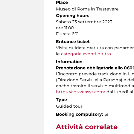
Place
Museo di Roma in Trastevere
Opening hours
Sabato 23 settembre 2023
ore 11.00
Durata 60’
Entrance ticket
Visita guidata gratuita con pagamen
le
categorie aventi diritto
.
Information
Prenotazione obbligatoria allo 060
L’incontro prevede traduzione in Ling
(Direzione Servizi alla Persona) e d
anche tramite il servizio multimedi
https://cgs.veasyt.com/
dal lunedì al 
Type
Guided tour
Booking compulsory:
Sì
Attività correlate