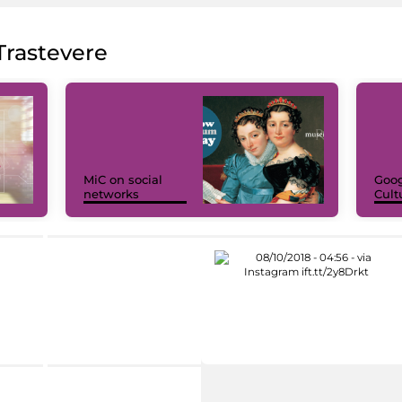
rastevere
MiC on social
Goog
networks
Cult