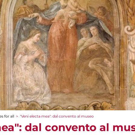
s for all
>
"Veni electa mea": dal convento al museo
mea": dal convento al mu