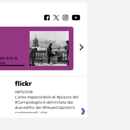
le Arts &
ure
I like MiC
08/10/2018
L'area trapezoidale di #piazza del
#Campidoglio è delimitata dai
due edifici dei #MuseiCapitolini
contrapposti, che