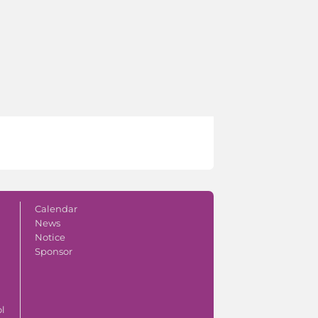
Calendar
News
Notice
Sponsor
ol