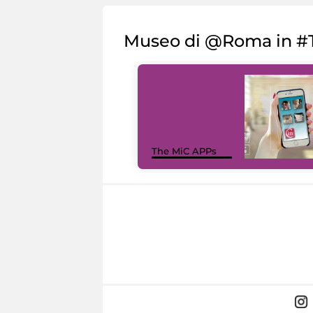
Museo di @Roma in #T
The MiC APPs