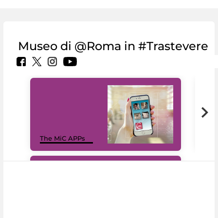
Museo di @Roma in #Trastevere
MiC
The MiC APPs
net
#DiscoverMiC