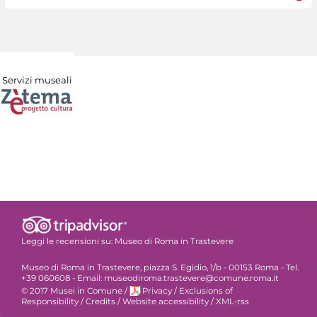
Servizi museali
Leggi le recensioni su:
Museo di Roma in Trastevere
Museo di Roma in Trastevere, piazza S. Egidio, 1/b - 00153 Roma - Tel.
+39 060608 - Email: museodiroma.trastevere@comune.roma.it
© 2017 Musei in Comune
/
Privacy
/
Exclusions of
Responsibility
/
Credits
/
Website accessibility
/
XML-rss