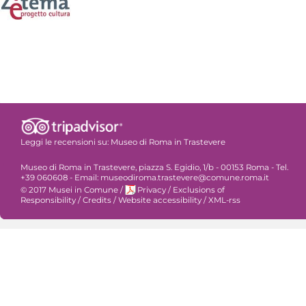
Leggi le recensioni su:
Museo di Roma in Trastevere
Museo di Roma in Trastevere, piazza S. Egidio, 1/b - 00153 Roma - Tel.
+39 060608 - Email: museodiroma.trastevere@comune.roma.it
© 2017 Musei in Comune
/
Privacy
/
Exclusions of
Responsibility
/
Credits
/
Website accessibility
/
XML-rss