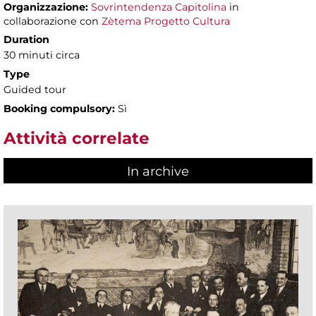
Organizzazione:
Sovrintendenza Capitolina
in
collaborazione con
Zètema Progetto Cultura
Duration
30 minuti circa
Type
Guided tour
Booking compulsory:
Sì
Attività correlate
In archive