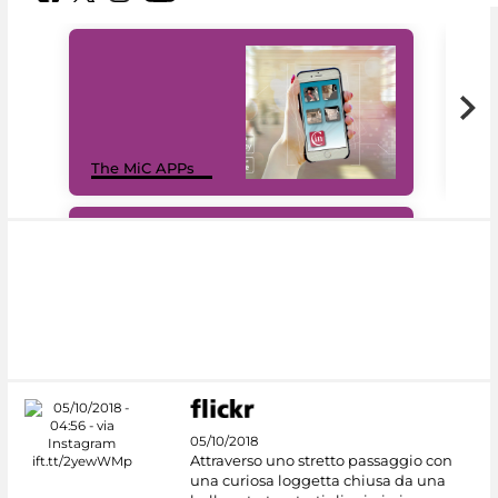
MiC
The MiC APPs
net
#DiscoverMiC
05/10/2018
Attraverso uno stretto passaggio con
una curiosa loggetta chiusa da una