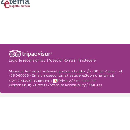
Leggi le recensioni su:
Museo di Roma in Trastevere
Museo di Roma in Trastevere, piazza S. Egidio, 1/b - 00153 Roma - Tel.
+39 060608 - Email: museodiroma.trastevere@comune.roma.it
© 2017 Musei in Comune
/
Privacy
/
Exclusions of
Responsibility
/
Credits
/
Website accessibility
/
XML-rss