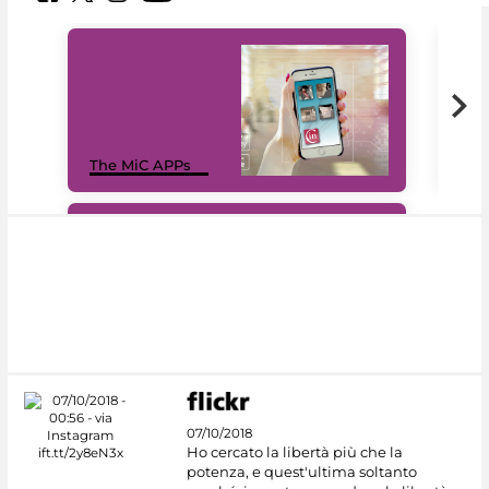
MiC
The MiC APPs
net
#DiscoverMiC
07/10/2018
Ho cercato la libertà più che la
potenza, e quest'ultima soltanto