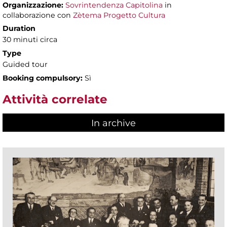
Organizzazione:
Sovrintendenza Capitolina
in
collaborazione con
Zètema Progetto Cultura
Duration
30 minuti circa
Type
Guided tour
Booking compulsory:
Sì
Attività correlate
In archive