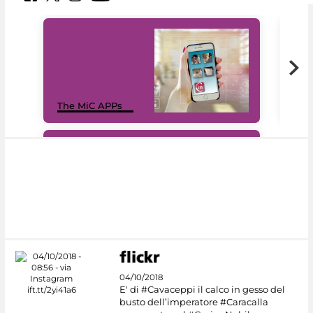
MiC
The MiC APPs
net
#DiscoverMiC
04/10/2018
E' di #Cavaceppi il calco in gesso del
busto dell’imperatore #Caracalla