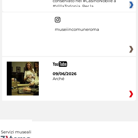
conservato nel #CasinoNobile a
#VillaTorlonia. Per la
museiincomuneroma
09/06/2026
Arché
Servizi museali