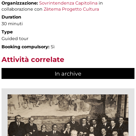
Organizzazione:
Sovrintendenza Capitolina
in
collaborazione con
Zètema Progetto Cultura
Duration
30 minuti
Type
Guided tour
Booking compulsory:
Sì
Attività correlate
In archive