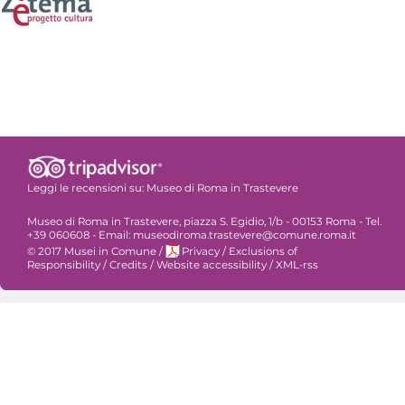
Leggi le recensioni su:
Museo di Roma in Trastevere
Museo di Roma in Trastevere, piazza S. Egidio, 1/b - 00153 Roma - Tel.
+39 060608 - Email: museodiroma.trastevere@comune.roma.it
© 2017 Musei in Comune
/
Privacy
/
Exclusions of
Responsibility
/
Credits
/
Website accessibility
/
XML-rss