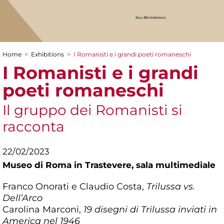
Home
>
Exhibitions
>
I Romanisti e i grandi poeti romaneschi
You are here
I Romanisti e i grandi
poeti romaneschi
Il gruppo dei Romanisti si
racconta
22/02/2023
Museo di Roma in Trastevere,
sala multimediale
Franco Onorati e Claudio Costa,
Trilussa vs.
Dell’Arco
Carolina Marconi,
19 disegni di Trilussa inviati in
America nel 1946