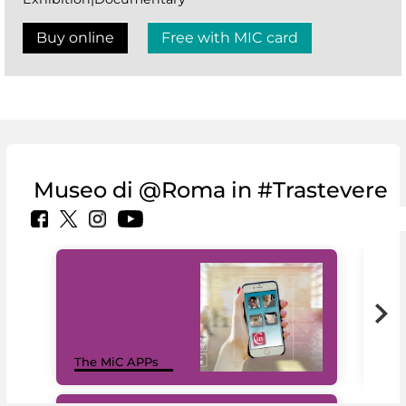
Buy online
Free with MIC card
Museo di @Roma in #Trastevere
MiC
The MiC APPs
net