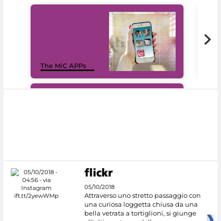
MiC
The MiC APPs
net
#DiscoverMiC
05/10/2018
Attraverso uno stretto passaggio con
una curiosa loggetta chiusa da una
bella vetrata a tortiglioni, si giunge