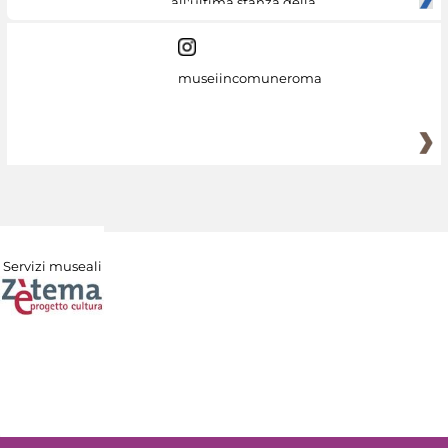
all'ultima stanza della
museiincomuneroma
Servizi museali