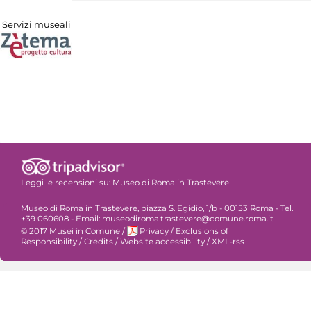
Servizi museali
Leggi le recensioni su:
Museo di Roma in Trastevere
Museo di Roma in Trastevere, piazza S. Egidio, 1/b - 00153 Roma - Tel.
+39 060608 - Email: museodiroma.trastevere@comune.roma.it
© 2017 Musei in Comune
/
Privacy
/
Exclusions of
Responsibility
/
Credits
/
Website accessibility
/
XML-rss