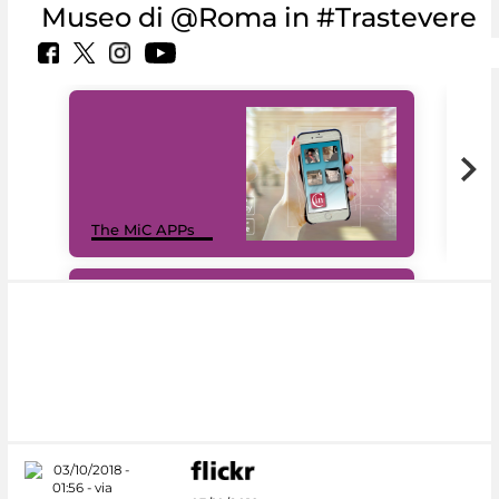
Museo di @Roma in #Trastevere
MiC
The MiC APPs
net
#DiscoverMiC