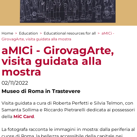
Home
>
Education
>
Educational resources for all
>
aMICi -
You are here
GirovagArte, visita guidata alla mostra
aMICi - GirovagArte,
visita guidata alla
mostra
02/11/2022
Museo di Roma in Trastevere
Visita guidata a cura di Roberta Perfetti e Silvia Telmon, con
Samanta Sollima e Riccardo Pietrarelli dedicata ai possessori
della
MiC Card
.
La fotografa racconta le immagini in mostra: dalla periferia al
cuore di Roma, la bellezza accessibile della capitale nei