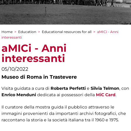
Home
>
Education
>
Educational resources for all
>
aMICi - Anni
You are here
interessanti
aMICi - Anni
interessanti
05/10/2022
Museo di Roma in Trastevere
Visita guidata a cura di
Roberta Perfetti
e
Silvia Telmon
, con
Enrico Menduni
dedicata ai possessori della
MiC Card
.
Il curatore della mostra guida il pubblico attraverso le
immagini provenienti da importanti archivi fotografici, che
raccontano la storia e la società italiana tra il 1960 e 1975.