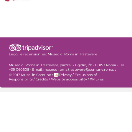
Leggi le recensioni su:
Museo di Roma in Trastevere
Museo di Roma in Trastevere, piazza S. Egidio, 1/b - 00153 Roma - Tel.
+39 060608 - Email: museodiroma.trastevere@comune.roma.it
© 2017 Musei in Comune
/
Privacy
/
Exclusions of
Responsibility
/
Credits
/
Website accessibility
/
XML-rss