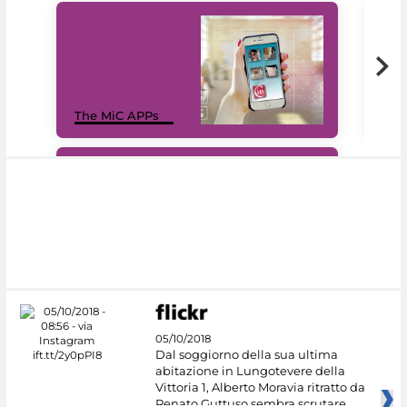
MiC
The MiC APPs
net
#DiscoverMiC
05/10/2018
Dal soggiorno della sua ultima
abitazione in Lungotevere della
Vittoria 1, Alberto Moravia ritratto da
Renato Guttuso sembra scrutare