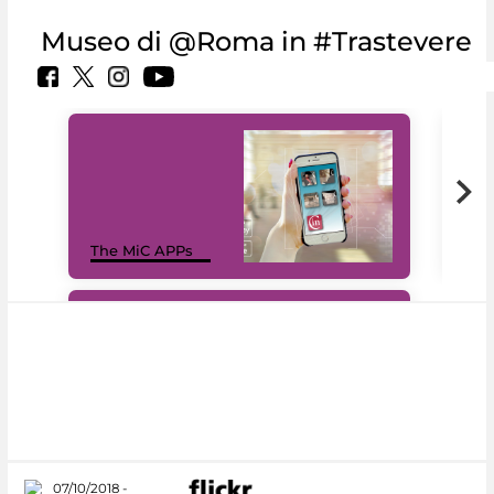
Museo di @Roma in #Trastevere
MiC
The MiC APPs
net
#DiscoverMiC