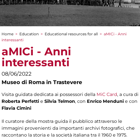
Home
>
Education
>
Educational resources for all
>
aMICi - Anni
You are here
interessanti
aMICi - Anni
interessanti
08/06/2022
Museo di Roma in Trastevere
Visita guidata dedicata ai possessori della
MiC Card
, a cura di
Roberta Perfetti
e
Silvia Telmon
, con
Enrico Menduni
e con
Flavia Cimini
Il curatore della mostra guida il pubblico attraverso le
immagini provenienti da importanti archivi fotografici, che
raccontano la storia e la società italiana tra il 1960 e 1975.