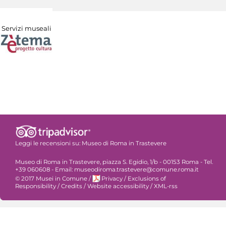
Servizi museali
Leggi le recensioni su:
Museo di Roma in Trastevere
Museo di Roma in Trastevere, piazza S. Egidio, 1/b - 00153 Roma - Tel.
+39 060608 - Email: museodiroma.trastevere@comune.roma.it
© 2017 Musei in Comune
/
Privacy
/
Exclusions of
Responsibility
/
Credits
/
Website accessibility
/
XML-rss