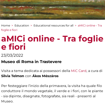
Home
>
Education
>
Educational resources for all
>
aMICi online - Tra
You are here
foglie e fiori
aMICi online - Tra foglie
e fiori
23/03/2022
Museo di Roma in Trastevere
Visita a tema dedicata ai possessori della
MiC Card
, a cura di
Silvia Telmon
con
Ákos Mészáros
Per festeggiare l’inizio della primavera, la visita ha quale filo
conduttore il mondo vegetale, il verde e i fiori, con le piante
- sia dipinte, disegnate, fotografate, sia reali - presenti al
Museo.