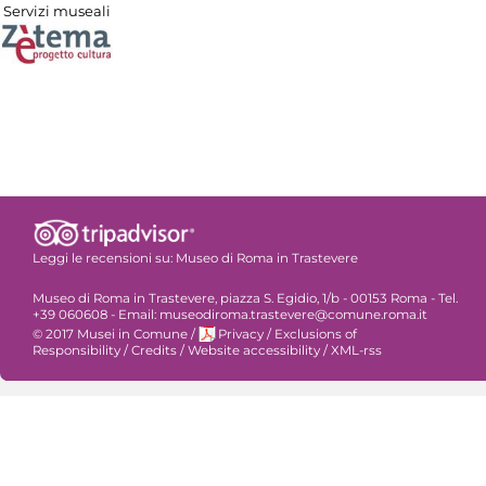
Servizi museali
Leggi le recensioni su:
Museo di Roma in Trastevere
Museo di Roma in Trastevere, piazza S. Egidio, 1/b - 00153 Roma - Tel.
+39 060608 - Email: museodiroma.trastevere@comune.roma.it
© 2017 Musei in Comune
/
Privacy
/
Exclusions of
Responsibility
/
Credits
/
Website accessibility
/
XML-rss