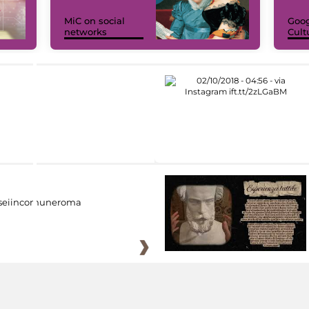
MiC on social
Goog
networks
Cult
eiincomuneroma