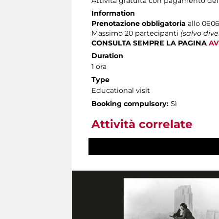
Attività gratuita con pagamento del
Information
Prenotazione obbligatoria
allo 0606
Massimo
20 partecipanti
(salvo div
CONSULTA SEMPRE LA PAGINA
AV
Duration
1 ora
Type
Educational visit
Booking compulsory:
Sì
Attività correlate