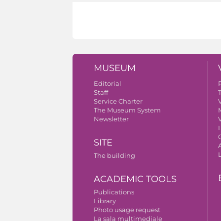
MUSEUM
Editorial
Staff
Service Charter
V
The Museum System
Newsletter
V
SITE
A
The building
ACADEMIC TOOLS
Publications
Library
Photo usage request
La sala multimediale