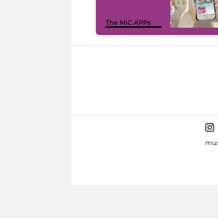
The MiC APPs
mus