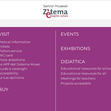
Servizi museali
VISIT
EVENTS
Pratical information
Tickets
EXHIBITIONS
isitors service
MIC card
isite didattiche
DIDATTICA
Le APP del Sistema Musei
Educational resources for scho
Guide e cataloghi
ccessibility
Educational resources for all
La tua opinione
Meetings for teachers
Projects accessible
BUY