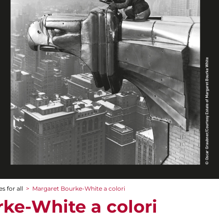
s for all
>
Margaret Bourke-White a colori
ke-White a colori