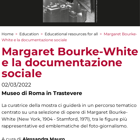
Home
>
Education
>
Educational resources for all
>
Margaret Bourke-
You are here
White e la documentazione sociale
Margaret Bourke-White
e la documentazione
sociale
02/03/2022
Museo di Roma in Trastevere
La curatrice della mostra ci guiderà in un percorso tematico
centrato su una selezione di opere di Margaret Bourke-
White (New York, 1904 - Stamford, 1971), tra le figure più
rappresentative ed emblematiche del foto-giornalismo.
A cura di
Alessandra Mauro