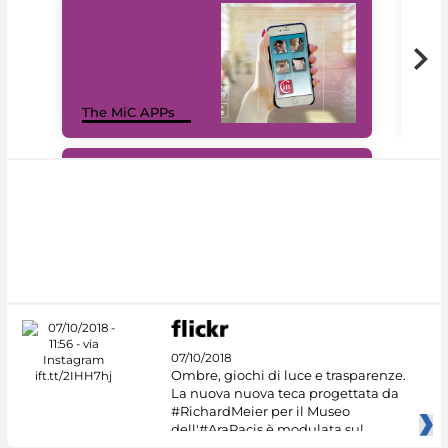
MiC
The MiC APPs
net
#DiscoverMiC
07/10/2018
Ombre, giochi di luce e trasparenze.
La nuova nuova teca progettata da
#RichardMeier per il Museo
dell'#AraPacis è modulata sul