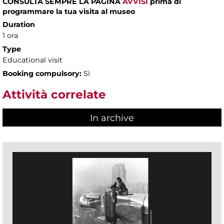
CONSULTA SEMPRE LA PAGINA
AVVISI
prima di
programmare la tua visita al museo
Duration
1 ora
Type
Educational visit
Booking compulsory:
Sì
Attività correlate
In archive