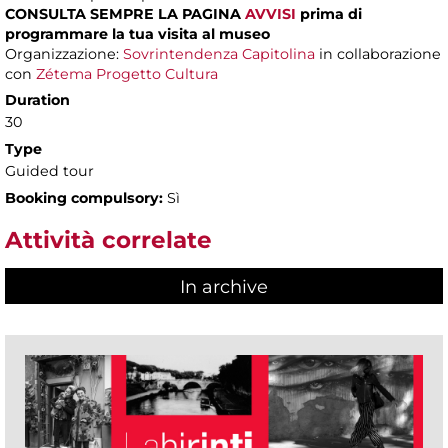
CONSULTA SEMPRE LA PAGINA
AVVISI
prima di
programmare la tua visita al museo
Organizzazione:
Sovrintendenza Capitolina
in collaborazione
con
Zétema Progetto Cultura
Duration
30
Type
Guided tour
Booking compulsory:
Sì
Attività correlate
In archive