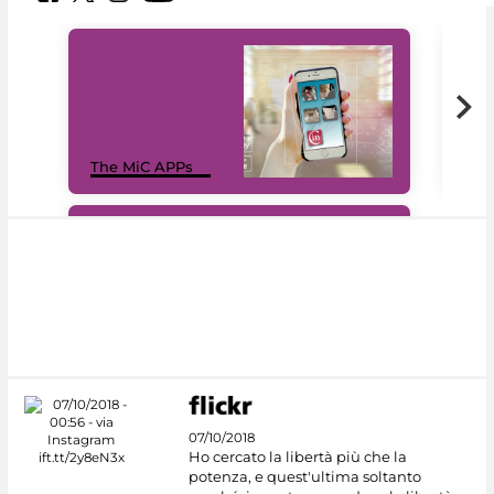
MiC
The MiC APPs
net
#DiscoverMiC
07/10/2018
Ho cercato la libertà più che la
potenza, e quest'ultima soltanto