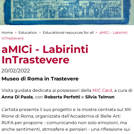
Home
>
Education
>
Educational resources for all
>
aMICi - Labirinti
You are here
InTrastevere
aMICi - Labirinti
InTrastevere
20/02/2022
Museo di Roma in Trastevere
Visita guidata dedicata ai possessori della
MiC Card
, a cura di
Anna Di Paola
,
con
Roberta Perfetti
e
Silvia Telmon
L’artista presenta il suo progetto e la mostra centrata sul XIII
Rione di Roma, organizzata dall’Accademia di Belle Arti
RUFA per proporre - comunicando non solo emozioni, ma
anche sentimenti, atmosfere e pensieri - una riflessione sui