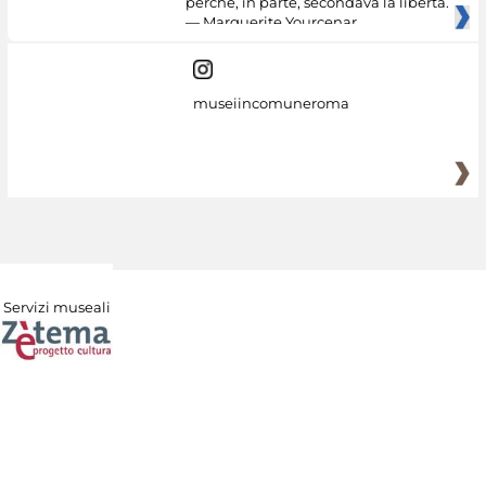
perché, in parte, secondava la libertà.
— Marguerite Yourcenar
museiincomuneroma
Servizi museali