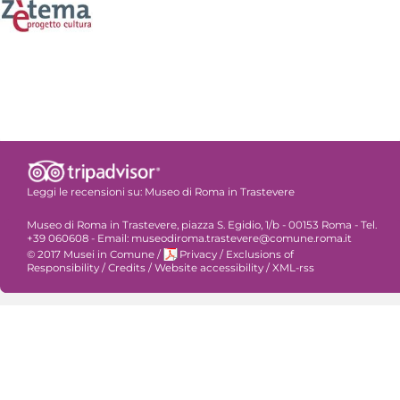
Leggi le recensioni su:
Museo di Roma in Trastevere
Museo di Roma in Trastevere, piazza S. Egidio, 1/b - 00153 Roma - Tel.
+39 060608 - Email: museodiroma.trastevere@comune.roma.it
© 2017 Musei in Comune
/
Privacy
/
Exclusions of
Responsibility
/
Credits
/
Website accessibility
/
XML-rss