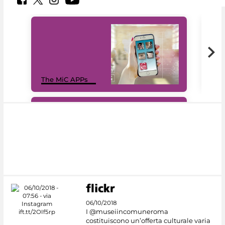
MiC
The MiC APPs
net
#DiscoverMiC
06/10/2018
I @museiincomuneroma
costituiscono un’offerta culturale varia