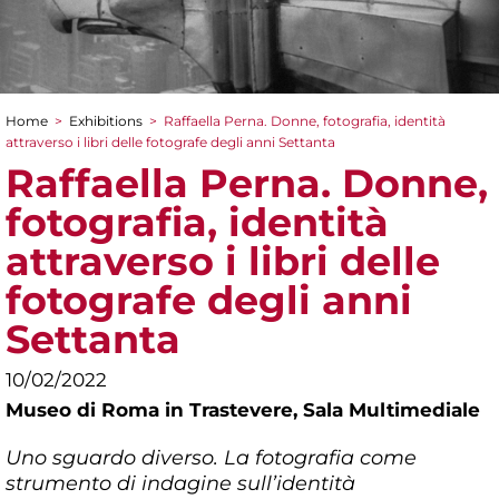
Home
>
Exhibitions
>
Raffaella Perna. Donne, fotografia, identità
You are here
attraverso i libri delle fotografe degli anni Settanta
Raffaella Perna. Donne,
fotografia, identità
attraverso i libri delle
fotografe degli anni
Settanta
10/02/2022
Museo di Roma in Trastevere,
Sala Multimediale
Uno sguardo diverso. La fotografia come
strumento di indagine sull’identità