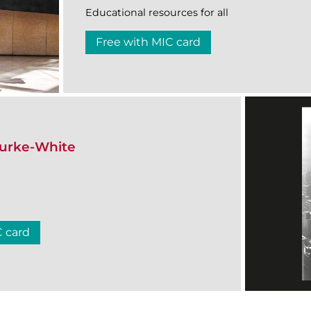
Educational resources for all
Free with MIC card
ourke-White
C card