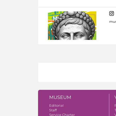
mus
MUSEUM
Editorial
Staff
Service Charter
V