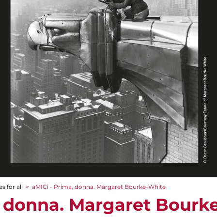
s for all
>
aMICi - Prima, donna. Margaret Bourke-White
, donna. Margaret Bourk