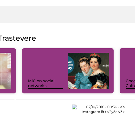
rastevere
MiC on social
Goog
networks
Cult