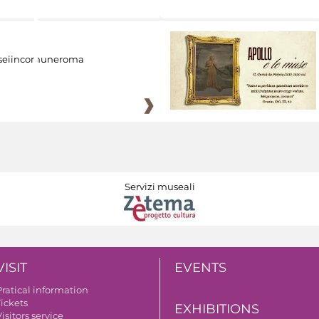
eiincomuneroma
Servizi museali
VISIT
EVENTS
Pratical information
Tickets
EXHIBITIONS
isitors service