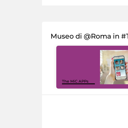
Museo di @Roma in #T
The MiC APPs