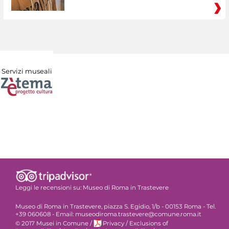
Servizi museali
Leggi le recensioni su:
Museo di Roma in Trastevere
Museo di Roma in Trastevere, piazza S. Egidio, 1/b - 00153 Roma - Tel.
+39 060608 - Email: museodiroma.trastevere@comune.roma.it
© 2017 Musei in Comune
/
Privacy
/
Exclusions of