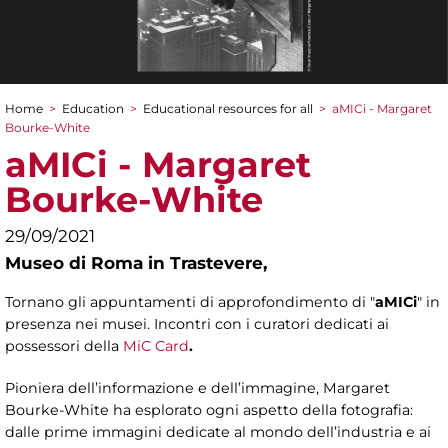
Home
>
Education
>
Educational resources for all
>
aMICi - Margaret
You are here
Bourke-White
aMICi - Margaret
Bourke-White
29/09/2021
Museo di Roma in Trastevere,
Tornano gli appuntamenti di approfondimento di "
aMICi
" in
presenza nei musei. Incontri con i curatori dedicati ai
possessori della
MiC Card
.
Pioniera dell’informazione e dell’immagine, Margaret
Bourke-White ha esplorato ogni aspetto della fotografia:
dalle prime immagini dedicate al mondo dell’industria e ai