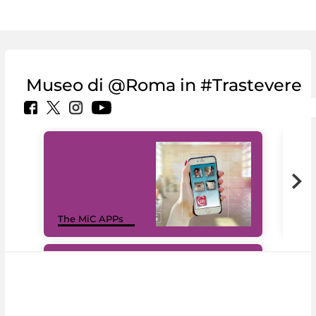
Museo di @Roma in #Trastevere
MiC
The MiC APPs
net