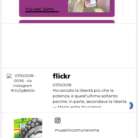
MiC
The MiC APPs
net
#DiscoverMiC
07/10/2018
Ho cercato la libertà più che la
potenza, e quest'ultima soltanto
perché, in parte, secondava la libertà.
— Marguerite Yourcenar
museiincomuneroma