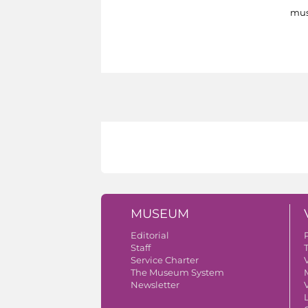
mus
MUSEUM
Editorial
Staff
Service Charter
V
The Museum System
Newsletter
V