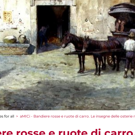
s for all
>
aMICi - Bandiere rosse e ruote di carro. Le insegne delle osterie
re rosse e ruote di carro