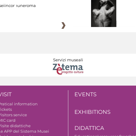
eiincomuneroma
Servizi museali
VISIT
EVENTS
Pratical information
Tickets
EXHIBITIONS
isitors service
MIC card
isite didattiche
DIDATTICA
Le APP del Sistema Musei