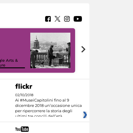
le Arts &
ure
I like MiC
02/10/2018
Ai #MuseiCapitolini fino al 9
dicembre 2018 un’occasione unica
per ripercorrere la storia degli
ultimi tre concili dell’età