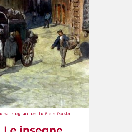
 romane negli acquerelli di Ettore Roesler
. Le insegne