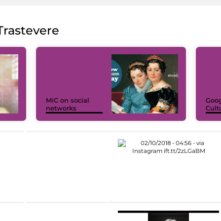
rastevere
MiC on social
Goog
networks
Cult