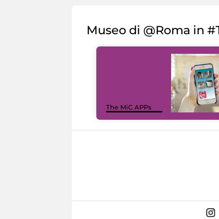
Museo di @Roma in #T
The MiC APPs