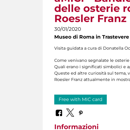
delle osterie 
Roesler Franz
30/01/2020
Museo di Roma in Trastevere
Visita guidata a cura di Donatella Oc
Come venivano segnalate le osterie e
Quali erano i significati simbolici e
Queste ed altre curiosità sul tema, 
Roesler Franz attualmente in mostra
Free with MIC card
Informazioni