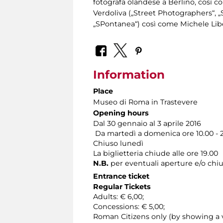
fotografa olandese a Berlino, così 
Verdoliva („Street Photographers“, 
„SPontanea“) così come Michele Liber
Information
Place
Museo di Roma in Trastevere
Opening hours
Dal 30 gennaio al 3 aprile 2016
Da martedì a domenica ore 10.00 - 
Chiuso lunedì
La biglietteria chiude alle ore 19.00
N.B.
per eventuali aperture e/o chiu
Entrance ticket
Regular Tickets
Adults: € 6,00;
Concessions: € 5,00;
Roman Citizens only (by showing a v