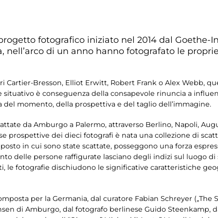
 progetto fotografico iniziato nel 2014 dal Goethe-In
a, nell’arco di un anno hanno fotografato le proprie
ri Cartier-Bresson, Elliot Erwitt, Robert Frank o Alex Webb, q
re situativo è conseguenza della consapevole rinuncia a influe
a del momento, della prospettiva e del taglio dell’immagine.
attate da Amburgo a Palermo, attraverso Berlino, Napoli, Augus
rse prospettive dei dieci fotografi è nata una collezione di sca
 posto in cui sono state scattate, posseggono una forza espressiv
nto delle persone raffigurate lasciano degli indizi sul luogo di 
 le fotografie dischiudono le significative caratteristiche geogr
composta per la Germania, dal curatore Fabian Schreyer („The S
ansen di Amburgo, dal fotografo berlinese Guido Steenkamp,