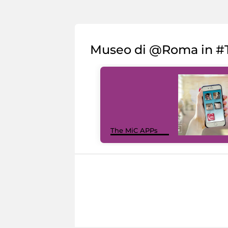
Museo di @Roma in #T
The MiC APPs