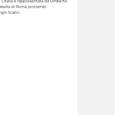
 L’Italia è rappresentata da Umberto
rabella di Roma (entrambi
gio Scalici.