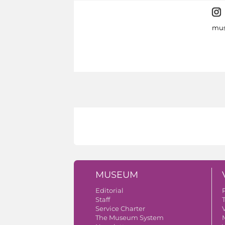
mus
MUSEUM
Editorial
Staff
Service Charter
V
The Museum System