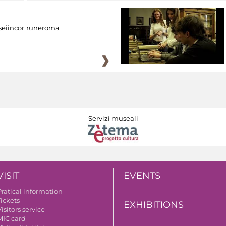
eiincomuneroma
Servizi museali
VISIT
EVENTS
Pratical information
Tickets
EXHIBITIONS
isitors service
MIC card