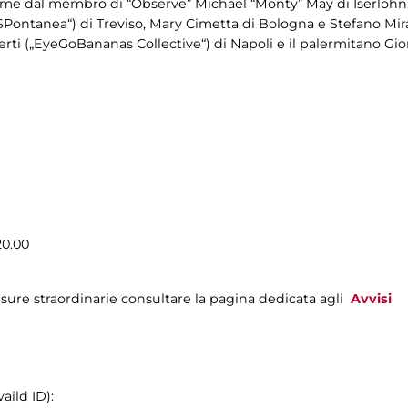
come dal membro di “Observe” Michael “Monty” May di Iserlohn.
„SPontanea“) di Treviso, Mary Cimetta di Bologna e Stefano Mi
ti („EyeGoBananas Collective“) di Napoli e il palermitano Gior
20.00
sure straordinarie consultare la pagina dedicata agli
Avvisi
aild ID):