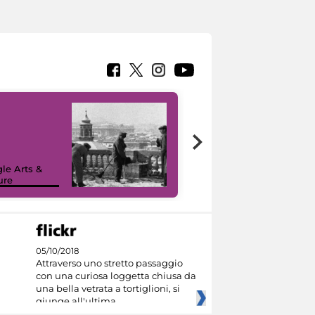
le Arts &
ure
I like MiC
05/10/2018
Attraverso uno stretto passaggio
con una curiosa loggetta chiusa da
una bella vetrata a tortiglioni, si
giunge all'ultima