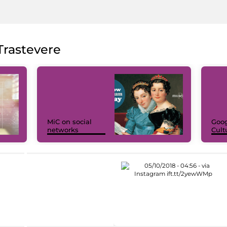
rastevere
MiC on social
Goog
networks
Cult